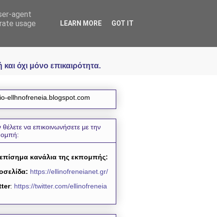
user-agent
icial
erate usage
LEARN MORE
GOT IT
και όχι μόνο επικαιρότητα.
io-ellhnofreneia.blogspot.com
 θέλετε να επικοινωνήσετε με την
πομπή:
 επίσημα κανάλια της εκπομπής:
οσελίδα:
https://ellinofreneianet.gr/
tter
:
https://twitter.com/ellinofreneia