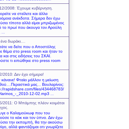
12/2008: Έχουμε κυβέρνηση.
ρείτε να στείλετε και άλλα
όμοια ανέκδοτα. Σήμερα δεν έχω
ύσει τίποτα αλλά είμαι μπριζωμένος
 το πρωί που άκουγα τον Αρούλη
 ...
 ένα δωράκι....
τάτε να δείτε που ο Αποστόλης
νε θέμα στο press room και ήταν το
α και στις ειδήσεις του ΣΚΑΙ.
ύστε τι ειπώθηκε στο press room
2/2010: Δεν έχει σήμερα!
 κάνανε! Φταίει μάλλον η μείωση
θού....Περαστικά μας... Βουλαρίνος:
p://rapidshare.com/files/434468783/
larinos_-_2010-12-02.mp3 ...
5/2011: O Mπάμπης πλέον κοιμάται
χος.
υγε ο Καλαμούκωφ που του
ούσε το κέικ και τον ύπνο. Δεν έχω
ύσει την εκπομπή, θα την ακούσω
λίγο, αλλά φαντάζομαι οτι γνωρίζετε