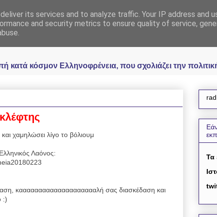
eliver its services and to analyze traffic. Your IP address and 
 Ελληνοφρένεια Unoff
ormance and security metrics to ensure quality of service, gen
abuse.
κατά κόσμον Ελληνοφρένεια, που σχολιάζει την πολιτική 
rad
 κλέφτης
Εάν
 και χαμηλώσει λίγο το βόλιουμ
εκ
Ελληνικός Λαόνος:
Τα
reneia20180223
Ιστ
twi
ση, κααααααααααααααααααααλή σας διασκέδαση και
 :)