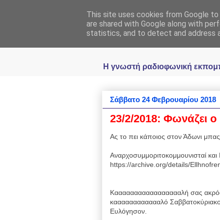
This site uses cookies from Google to d
Ραδιοφωνική
are shared with Google along with perf
statistics, and to detect and address 
Η γνωστή ραδιοφωνική εκπομπή 
Σάββατο 24 Φεβρουαρίου 2018
23/2/2018: Φωνάζει ο
Ας το πει κάποιος στον Άδωνι μπας
Αναρχοσυμμοριτοκομμουνισταί και 
https://archive.org/details/Ellhnof
Καααααααααααααααααλή σας ακρόα
κααααααααααααλό Σαββατοκύριακο
Ευλόγησον.