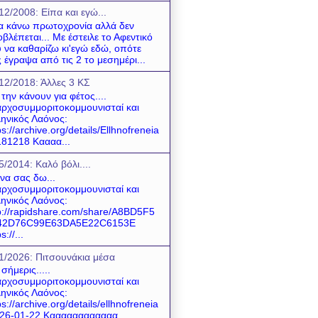
12/2008: Είπα και εγώ...
να κάνω πρωτοχρονία αλλά δεν
βλέπεται... Με έστειλε το Αφεντικό
 να καθαρίζω κι'εγώ εδώ, οπότε
 έγραψα από τις 2 το μεσημέρι...
12/2018: Άλλες 3 ΚΣ
 την κάνουν για φέτος....
ρχοσυμμοριτοκομμουνισταί και
ηνικός Λαόνος:
ps://archive.org/details/Ellhnofreneia
81218 Καααα...
5/2014: Καλό βόλι....
 να σας δω...
ρχοσυμμοριτοκομμουνισταί και
ηνικός Λαόνος:
p://rapidshare.com/share/A8BD5F5
42D76C99E63DA5E22C6153E
s://...
1/2026: Πιτσουνάκια μέσα
 σήμερις.....
ρχοσυμμοριτοκομμουνισταί και
ηνικός Λαόνος:
ps://archive.org/details/ellhnofreneia
26-01-22 Καααααααααααα...