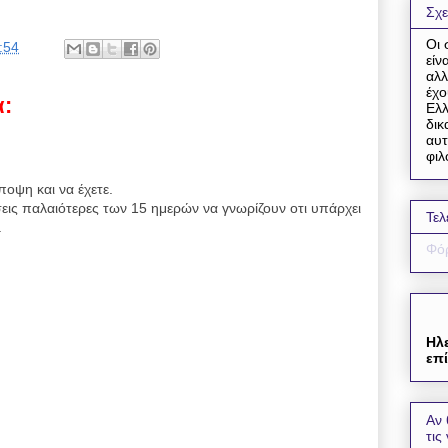
Σχε
Οι 
:54
είν
αλλ
έχο
α:
Ελλ
δικ
αυτ
φιλ
ποψη και να έχετε.
εις παλαιότερες των 15 ημερών να γνωρίζουν οτι υπάρχει
Τελ
.
Φόρ
Ηλ
επί
Αν 
τις