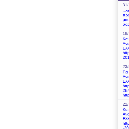
31/
...
προ
μου
σας
18/
Και
Ανα
Ελλ
htt
201
23/
Για
Ανα
Ελλ
htt
2B
http
22/
Και
Ανα
Ελλ
htt
-20