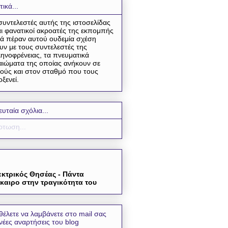
τικά...
συντελεστές αυτής της ιστοσελίδας
αι φανατικοί ακροατές της εκπομπής
ά πέραν αυτού ουδεμία σχέση
υν με τους συντελεστές της
ηνοφρένειας, τα πνευματικά
αιώματα της οποίας ανήκουν σε
ούς και στον σταθμό που τους
οξενεί.
ευταία σχόλια...
τωση...
εκτρικός Θησέας - Πάντα
καιρο στην τραγικότητα του
θέλετε να λαμβάνετε στο mail σας
 νέες αναρτήσεις του blog