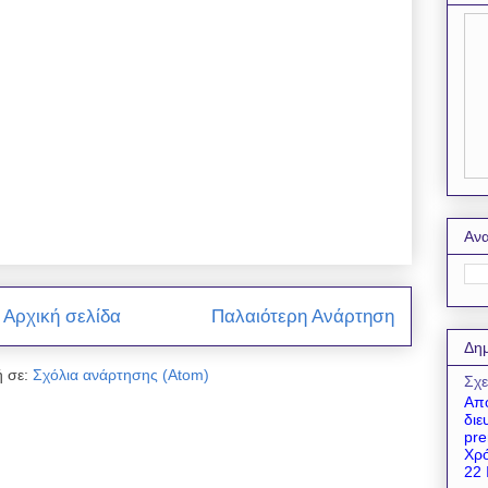
Ανα
Αρχική σελίδα
Παλαιότερη Ανάρτηση
Δημ
 σε:
Σχόλια ανάρτησης (Atom)
Σχε
Απο
διε
pre
Χρό
22 Ι