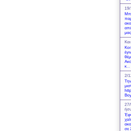
19/
Μπο
παρ
ακο
από
μας
Και
Κοι
έγι
θέμ
Ακο
κ...
2/1
Την
μισ
htt
Boy
27/
ήσυ
Έφ
χαλ
ακο
σε 