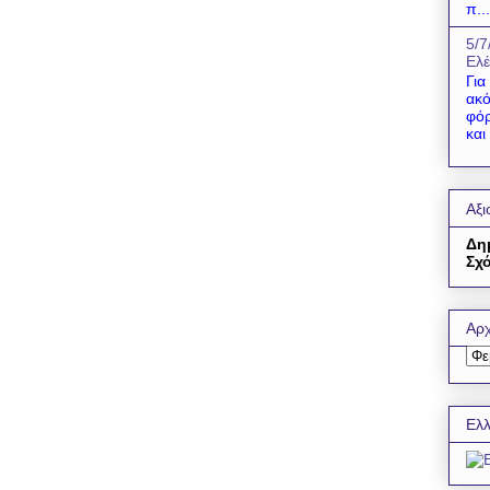
π...
5/7
Ελέ
Για
ακό
φόρ
και
Αξι
Δη
Σχό
Αρχ
Ελλ