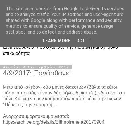
This site uses cookies from Google to deliver its services
Ραδιοφωνική
and to analyze traffic. Your IP address and user-agent are
shared with Google along with performance and security
Ελληνοφρένεια Unofficial
metrics to ensure quality of service, generate usage
statistics, and to detect and address abuse.
Η γνωστή ραδιοφωνική εκπομπή κατά κόσμον
LEARN MORE
GOT IT
Ελληνοφρένεια, που σχολιάζει την πολιτική και όχι μόνο
επικαιρότητα.
Δευτέρα 4 Σεπτεμβρίου 2017
4/9/2017: Ξανάρθανε!
Μετά από -σχεδόν- δύο μήνες διακοπών (βάλτε τα κάτω,
πόσοι από εσάς κάνουν δύο μήνες διακοπές), εδώ είναι και
πάλι. Και για να μην κουραστούν πρώτη μέρα, την έκαναν
"Πέμπτης" την εκπομπή....
Αναρχοσυμμοριτοκομμουνισταί:
https://archive.org/details/Ellhnofreneia20170904