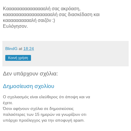
Καααααααααααααααλή σας ακρόαση,
κααααααααααααααααααλή σας διασκέδαση και
κααααααααααλή σαιζόν :)
Ευλόγησον.
BlindG
at
18:24
Κοινή χρήση
Δεν υπάρχουν σχόλια:
Δημοσίευση σχολίου
Ο σχολιασμός είναι ελεύθερος ότι άποψη και να
έχετε.
Όσοι αφήνουν σχόλια σε δημοσιεύσεις
παλαιότερες των 15 ημερών να γνωρίζουν οτι
υπάρχει προέλεγχος για την αποφυγή spam.