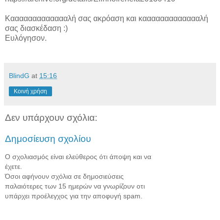
Καααααααααααααλή σας ακρόαση και καααααααααααααλή
σας διασκέδαση :)
Ευλόγησον.
BlindG
at
15:16
Κοινή χρήση
Δεν υπάρχουν σχόλια:
Δημοσίευση σχολίου
Ο σχολιασμός είναι ελεύθερος ότι άποψη και να
έχετε.
Όσοι αφήνουν σχόλια σε δημοσιεύσεις
παλαιότερες των 15 ημερών να γνωρίζουν οτι
υπάρχει προέλεγχος για την αποφυγή spam.