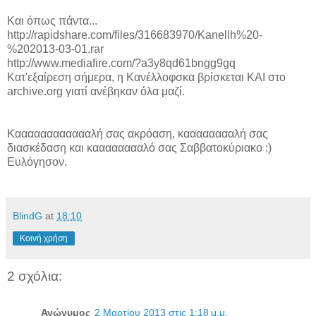
Και όπως πάντα...
http://rapidshare.com/files/316683970/Kanellh%20-
%202013-03-01.rar
http://www.mediafire.com/?a3y8qd61bngg9gq
Κατ'εξαίρεση σήμερα, η Κανέλλοφσκα βρίσκεται ΚΑΙ στο
archive.org γιατί ανέβηκαν όλα μαζί.
Κααααααααααααλή σας ακρόαση, κααααααααλή σας
διασκέδαση και κααααααααλό σας Σαββατοκύριακο :)
Ευλόγησον.
BlindG
at
18:10
Κοινή χρήση
2 σχόλια:
Ανώνυμος
2 Μαρτίου 2013 στις 1:18 μ.μ.