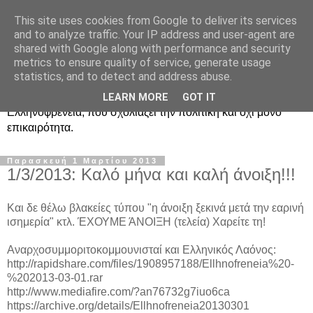
This site uses cookies from Google to deliver its services
Ραδιοφωνική
and to analyze traffic. Your IP address and user-agent are
shared with Google along with performance and security
Ελληνοφρένεια Unofficial
metrics to ensure quality of service, generate usage
statistics, and to detect and address abuse.
Η γνωστή ραδιοφωνική εκπομπή κατά κόσμον
LEARN MORE
GOT IT
Ελληνοφρένεια, που σχολιάζει την πολιτική και όχι μόνο
επικαιρότητα.
Παρασκευή 1 Μαρτίου 2013
1/3/2013: Καλό μήνα και καλή άνοιξη!!!
Και δε θέλω βλακείες τύπου "η άνοιξη ξεκινά μετά την εαρινή
ισημερία" κτλ. ΈΧΟΥΜΕ ΆΝΟΙΞΗ (τελεία) Χαρείτε τη!
Αναρχοσυμμοριτοκομμουνισταί και Ελληνικός Λαόνος:
http://rapidshare.com/files/1908957188/Ellhnofreneia%20-
%202013-03-01.rar
http://www.mediafire.com/?an76732g7iuo6ca
https://archive.org/details/Ellhnofreneia20130301