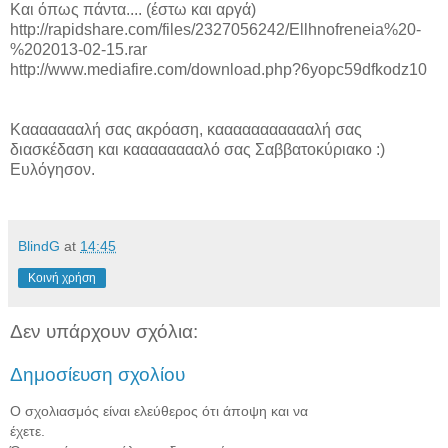
Και όπως πάντα.... (έστω και αργά)
http://rapidshare.com/files/2327056242/Ellhnofreneia%20-
%202013-02-15.rar
http://www.mediafire.com/download.php?6yopc59dfkodz10
Καααααααλή σας ακρόαση, καααααααααααλή σας
διασκέδαση και κααααααααλό σας Σαββατοκύριακο :)
Ευλόγησον.
BlindG
at
14:45
Κοινή χρήση
Δεν υπάρχουν σχόλια:
Δημοσίευση σχολίου
Ο σχολιασμός είναι ελεύθερος ότι άποψη και να
έχετε.