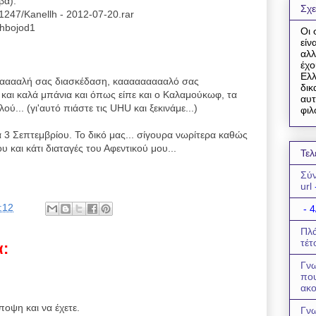
βα):
Σχε
11247/Kanellh - 2012-07-20.rar
8hbojod1
Οι 
είν
αλλ
έχο
Ελλ
ααααλή σας διασκέδαση, καααααααααλό σας
δικ
α και καλά μπάνια και όπως είπε και ο Καλαμούκωφ, τα
αυτ
ού... (γι'αυτό πιάστε τις UHU και ξεκινάμε...)
φιλ
α 3 Σεπτεμβρίου. Το δικό μας... σίγουρα νωρίτερα καθώς
 και κάτι διαταγές του Αφεντικού μου...
Τελ
Σύν
url
:12
- 4
Πλά
τέτ
α:
Γνω
πο
ακο
ποψη και να έχετε.
Γνω