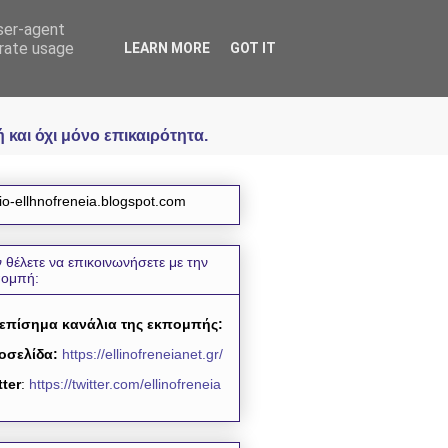
user-agent
icial
erate usage
LEARN MORE
GOT IT
και όχι μόνο επικαιρότητα.
io-ellhnofreneia.blogspot.com
 θέλετε να επικοινωνήσετε με την
πομπή:
 επίσημα κανάλια της εκπομπής:
οσελίδα:
https://ellinofreneianet.gr/
tter
:
https://twitter.com/ellinofreneia