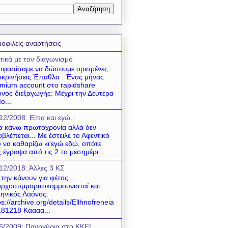
οφιλείς αναρτήσεις
τικά με τον διαγωνισμό
φασίσαμε να δώσουμε ορισμένες
υκρινήσεις Έπαθλο : Ένας μήνας
mium account στο rapidshare
νος διεξαγωγής: Μέχρι την Δευτέρα
ο...
12/2008: Είπα και εγώ...
να κάνω πρωτοχρονία αλλά δεν
βλέπεται... Με έστειλε το Αφεντικό
 να καθαρίζω κι'εγώ εδώ, οπότε
 έγραψα από τις 2 το μεσημέρι...
12/2018: Άλλες 3 ΚΣ
 την κάνουν για φέτος....
ρχοσυμμοριτοκομμουνισταί και
ηνικός Λαόνος:
ps://archive.org/details/Ellhnofreneia
81218 Καααα...
6/2009: Πανηγύρια στο ΚΚΕ!