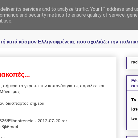
eliver its services and to analyze traffic. Your IP address and 
 Ελληνοφρένεια Unoff
ormance and security metrics to ensure quality of service, gen
abuse.
κατά κόσμον Ελληνοφρένεια, που σχολιάζει την πολιτική 
rad
ιακοπές...
Εάν
, σήμερα το γκρουπ την κοπανάει για τις παραλίες και
εκ
Μόνοι μας...
Τα
ήταν διάσπαρτος σήμερα.
Ιστ
twi
0526/Ellhnofreneia - 2012-07-20.rar
vb8jk6ma4