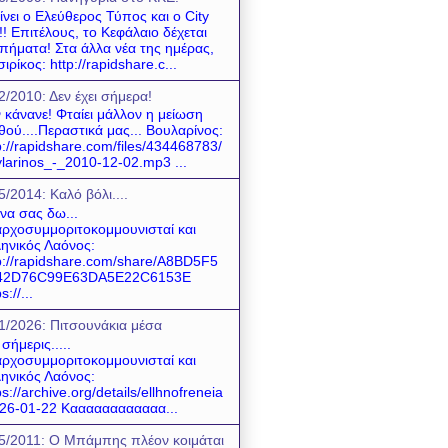
ίνει ο Ελεύθερος Τύπος και ο City
! Επιτέλους, το Κεφάλαιο δέχεται
πήματα! Στα άλλα νέα της ημέρας,
σιρίκος: http://rapidshare.c...
2/2010: Δεν έχει σήμερα!
 κάνανε! Φταίει μάλλον η μείωση
θού....Περαστικά μας... Βουλαρίνος:
p://rapidshare.com/files/434468783/
larinos_-_2010-12-02.mp3 ...
5/2014: Καλό βόλι....
 να σας δω...
ρχοσυμμοριτοκομμουνισταί και
ηνικός Λαόνος:
p://rapidshare.com/share/A8BD5F5
42D76C99E63DA5E22C6153E
s://...
1/2026: Πιτσουνάκια μέσα
 σήμερις.....
ρχοσυμμοριτοκομμουνισταί και
ηνικός Λαόνος:
ps://archive.org/details/ellhnofreneia
26-01-22 Καααααααααααα...
5/2011: O Mπάμπης πλέον κοιμάται