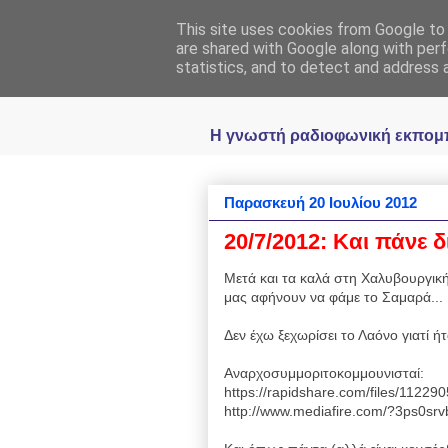
This site uses cookies from Google to d
Ραδιοφωνική
are shared with Google along with perf
statistics, and to detect and address 
Η γνωστή ραδιοφωνική εκπομπή 
Παρασκευή 20 Ιουλίου 2012
20/7/2012: Kαι πάνε δ
Μετά και τα καλά στη Χαλυβουργική
μας αφήνουν να φάμε το Σαμαρά... 
Δεν έχω ξεχωρίσει το Λαόνο γιατί 
Αναρχοσυμμοριτοκομμουνισταί:
https://rapidshare.com/files/11229
http://www.mediafire.com/?3ps0sr