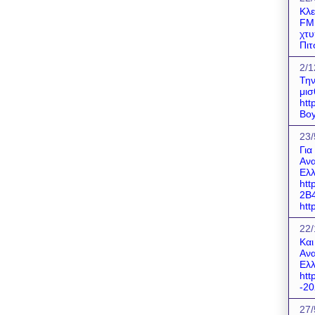
Κλε
FM!
χτυ
Πιτ
2/1
Την
μισ
htt
Boy
23/
Για
Ανα
Ελλ
htt
2B
http
22/
Και
Ανα
Ελλ
htt
-20
27/