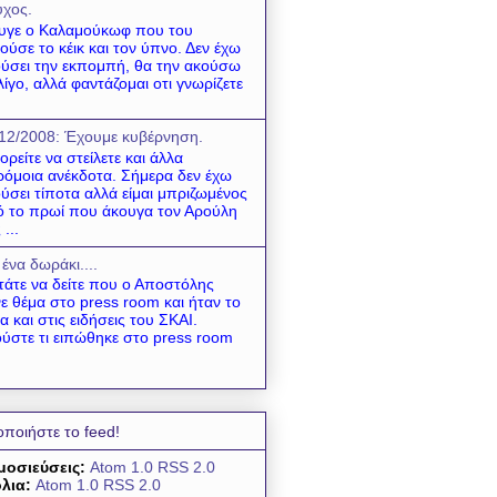
χος.
υγε ο Καλαμούκωφ που του
ούσε το κέικ και τον ύπνο. Δεν έχω
ύσει την εκπομπή, θα την ακούσω
λίγο, αλλά φαντάζομαι οτι γνωρίζετε
12/2008: Έχουμε κυβέρνηση.
ρείτε να στείλετε και άλλα
όμοια ανέκδοτα. Σήμερα δεν έχω
ύσει τίποτα αλλά είμαι μπριζωμένος
 το πρωί που άκουγα τον Αρούλη
 ...
 ένα δωράκι....
τάτε να δείτε που ο Αποστόλης
νε θέμα στο press room και ήταν το
α και στις ειδήσεις του ΣΚΑΙ.
ύστε τι ειπώθηκε στο press room
οποιήστε το feed!
μοσιεύσεις:
Atom 1.0
RSS 2.0
λια:
Atom 1.0
RSS 2.0