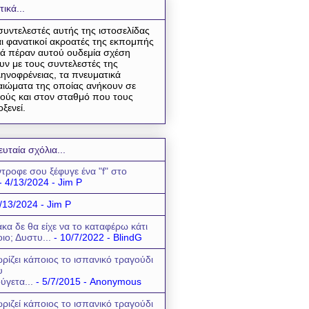
τικά...
συντελεστές αυτής της ιστοσελίδας
αι φανατικοί ακροατές της εκπομπής
ά πέραν αυτού ουδεμία σχέση
υν με τους συντελεστές της
ηνοφρένειας, τα πνευματικά
αιώματα της οποίας ανήκουν σε
ούς και στον σταθμό που τους
οξενεί.
ευταία σχόλια...
τροφε σου ξέφυγε ένα "f" στο
- 4/13/2024
- Jim P
/13/2024
- Jim P
κα δε θα είχε να το καταφέρω κάτι
οιο; Δυστυ...
- 10/7/2022
- BlindG
ρίζει κάποιος το ισπανικό τραγούδι
υ
ύγετα...
- 5/7/2015
- Anonymous
ριζεί κάποιος το ισπανικό τραγούδι