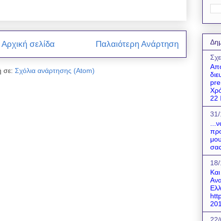
Δημ
Αρχική σελίδα
Παλαιότερη Ανάρτηση
Σχε
Απο
 σε:
Σχόλια ανάρτησης (Atom)
διε
pre
Χρό
22 Ι
31/
...
προ
μου
σας
18/
Και
Ανα
Ελλ
htt
201
22/