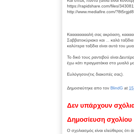
Kαι όπως πάντα (αλλά είναι κονσέρ
https://rapidshare.com/files/34308
http://www.mediafire.com/?8t5rgjd
Κααααααααλή σας ακρόαση, καααα
Σαββατοκύριακο και ... καλά ταξίδι
καλύτερα ταξίδια είναι αυτά του μυαλ
Το δικό τους ραντεβού είναι Δευτέρ
έχω κάτι πραγματάκια στο μυαλό μου
Ευλόγησον(τις διακοπές σας).
Δημοσιεύτηκε απο τον
BlindG
at
15
Δεν υπάρχουν σχόλι
Δημοσίευση σχολίου
Ο σχολιασμός είναι ελεύθερος ότι ά