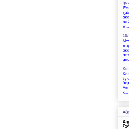
ήσυ
Έφ
χαλ
ακο
σε 
π...
19/
Μπο
παρ
ακο
από
μας
Και
Κοι
έγι
θέμ
Ακο
κ...
Αξι
Δη
Σχό