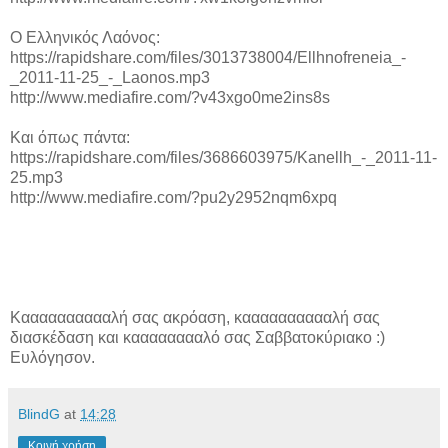
Ο Ελληνικός Λαόνος:
https://rapidshare.com/files/3013738004/Ellhnofreneia_-
_2011-11-25_-_Laonos.mp3
http://www.mediafire.com/?v43xgo0me2ins8s
Και όπως πάντα:
https://rapidshare.com/files/3686603975/Kanellh_-_2011-11-
25.mp3
http://www.mediafire.com/?pu2y2952nqm6xpq
Κααααααααααλή σας ακρόαση, κααααααααααλή σας
διασκέδαση και κααααααααλό σας Σαββατοκύριακο :)
Ευλόγησον.
BlindG
at
14:28
Κοινή χρήση