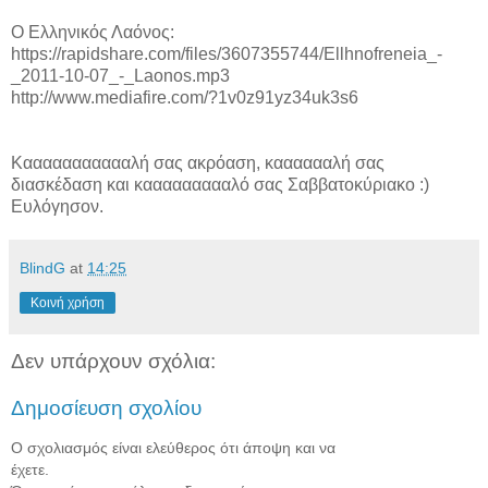
Ο Ελληνικός Λαόνος:
https://rapidshare.com/files/3607355744/Ellhnofreneia_-
_2011-10-07_-_Laonos.mp3
http://www.mediafire.com/?1v0z91yz34uk3s6
Καααααααααααλή σας ακρόαση, κααααααλή σας
διασκέδαση και καααααααααλό σας Σαββατοκύριακο :)
Ευλόγησον.
BlindG
at
14:25
Κοινή χρήση
Δεν υπάρχουν σχόλια:
Δημοσίευση σχολίου
Ο σχολιασμός είναι ελεύθερος ότι άποψη και να
έχετε.