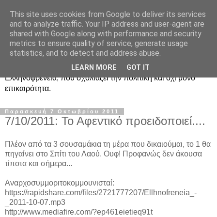
This site uses cookies from Google to deliver its services
Ραδιοφωνική
and to analyze traffic. Your IP address and user-agent are
shared with Google along with performance and security
Ελληνοφρένεια Unofficial
metrics to ensure quality of service, generate usage
statistics, and to detect and address abuse.
Η γνωστή ραδιοφωνική εκπομπή κατά κόσμον
LEARN MORE
GOT IT
Ελληνοφρένεια, που σχολιάζει την πολιτική και όχι μόνο
επικαιρότητα.
Παρασκευή 7 Οκτωβρίου 2011
7/10/2011: Το Αφεντικό προειδοποιεί....
Πλέον από τα 3 σουσαμάκια τη μέρα που δικαιούμαι, το 1 θα
πηγαίνει στο Σπίτι του Λαού. Ουφ! Προφανώς δεν άκουσα
τίποτα και σήμερα...
Αναρχοσυμμοριτοκομμουνισταί:
https://rapidshare.com/files/2721777207/Ellhnofreneia_-
_2011-10-07.mp3
http://www.mediafire.com/?ep461eietieq91t