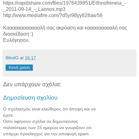
https://rapidshare.com/files/1976439951/Ellhnofreneia_-
_2011-09-14_-_Laonos.mp3
http://www.mediafire.com/?d5yi98yy828aw58
Κααααααααααααλή σας ακρόαση και καααααααααλή σας
διασκέδαση :)
Ευλόγησον.
BlindG
at
16:17
Κοινή χρήση
Δεν υπάρχουν σχόλια:
Δημοσίευση σχολίου
Ο σχολιασμός είναι ελεύθερος ότι άποψη και να
έχετε.
Όσοι αφήνουν σχόλια σε δημοσιεύσεις
παλαιότερες των 15 ημερών να γνωρίζουν οτι
υπάρχει προέλεγχος για την αποφυγή spam.