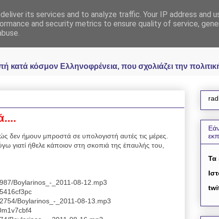
eliver its services and to analyze traffic. Your IP address and 
 Ελληνοφρένεια Unoff
ormance and security metrics to ensure quality of service, gen
abuse.
κατά κόσμον Ελληνοφρένεια, που σχολιάζει την πολιτική 
rad
....
Εάν
λώς δεν ήμουν μπροστά σε υπολογιστή αυτές τις μέρες.
εκ
ύγω γιατί ήθελε κάποιον στη σκοπιά της έπαυλής του,
Τα
Ιστ
94987/Boylarinos_-_2011-08-12.mp3
twi
e5416cf3pc
162754/Boylarinos_-_2011-08-13.mp3
e0m1v7cbf4