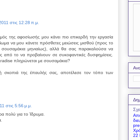
011 στις 12:28 π.μ.
μός της αφοσίωσής μου κάνει πιο επικερδή την εργασία
αίωμα να μου κάνετε πρόσθετες μειώσεις μισθού (προς το
ο σουσαμάκια μηνιαίως), αλλά θα σας παρακαλούσα να
ας από το να προβαίνουν σε συκοφαντικές δυσφημίσεις.
aradise πληρώνεται με σουσαμάκια?
Ανα
ική σκοπιά της έπαυλής σας, αποτέλεσε τον τόπο των
Δημ
1 στις 5:56 μ.μ.
Σχε
ρα πολύ για το Ίδρυμα.
Απο
ά.
διε
pre
Χρό
22 Ι