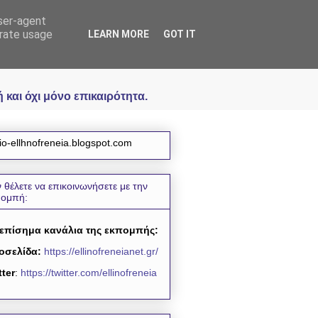
user-agent
icial
erate usage
LEARN MORE
GOT IT
και όχι μόνο επικαιρότητα.
io-ellhnofreneia.blogspot.com
 θέλετε να επικοινωνήσετε με την
πομπή:
 επίσημα κανάλια της εκπομπής:
οσελίδα:
https://ellinofreneianet.gr/
tter
:
https://twitter.com/ellinofreneia