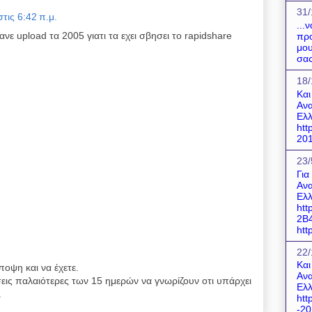
31/
τις 6:42 π.μ.
...
ανε upload τα 2005 γιατι τα εχει σβησει το rapidshare
προ
μου
σας
18/
Και
Ανα
Ελλ
htt
201
23/
Για
Ανα
Ελλ
htt
2B
http
22/
Και
ποψη και να έχετε.
Ανα
εις παλαιότερες των 15 ημερών να γνωρίζουν οτι υπάρχει
Ελλ
.
htt
-20