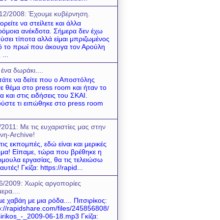
12/2008: Έχουμε κυβέρνηση.
ρείτε να στείλετε και άλλα
όμοια ανέκδοτα. Σήμερα δεν έχω
ύσει τίποτα αλλά είμαι μπριζωμένος
 το πρωί που άκουγα τον Αρούλη
 ...
 ένα δωράκι....
τάτε να δείτε που ο Αποστόλης
νε θέμα στο press room και ήταν το
α και στις ειδήσεις του ΣΚΑΙ.
ύστε τι ειπώθηκε στο press room
/2011: Mε τις ευχαριστίες μας στην
νη-Archive!
 τις εκπομπές, εδώ είναι και μερικές
μα! Είπαμε, τώρα που βρέθηκε η
μουλα εργασίας, θα τις τελειώσω
 αυτές! Γκίζα: https://rapid...
6/2009: Χωρίς αργοπορίες
ερα....
ε χαβάη με μια ρόδα.... Πιτσιρίκος:
p://rapidshare.com/files/245856808/
sirikos_-_2009-06-18.mp3 Γκίζα: