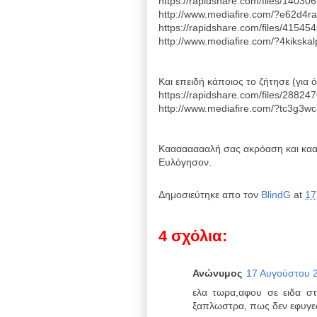
https://rapidshare.com/files/1403
http://www.mediafire.com/?e62d4ra
https://rapidshare.com/files/4154
http://www.mediafire.com/?4kikska
Και επειδή κάποιος το ζήτησε (για ό
https://rapidshare.com/files/288
http://www.mediafire.com/?tc3g3w
Κααααααααλή σας ακρόαση και καα
Ευλόγησον.
Δημοσιεύτηκε απο τον
BlindG
at
17
4 σχόλια:
Ανώνυμος
17 Αυγούστου 20
ελα τωρα,αφου σε ειδα σ
ξαπλωστρα, πως δεν εφυγε