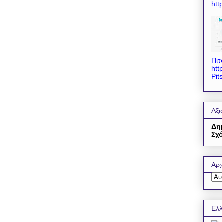
htt
Πιτ
htt
Pit
Αξι
Δη
Σχό
Αρχ
Ελλ