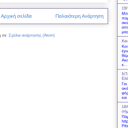
19/
Μπο
Αρχική σελίδα
Παλαιότερη Ανάρτηση
παρ
ακο
από
μας
 σε:
Σχόλια ανάρτησης (Atom)
Και
Κοι
έγι
θέμ
Ακο
κ...
5/7
Ελέ
Για
ακό
φόρ
και
18/
σήμ
Πάμ
htt
Pit