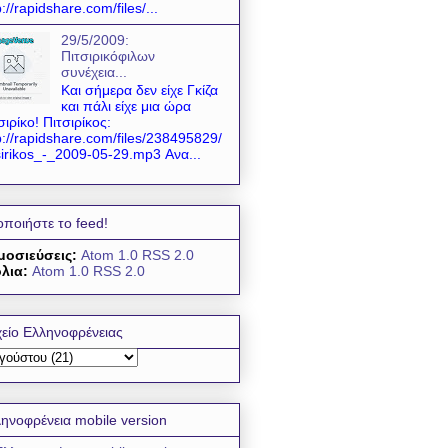
p://rapidshare.com/files/...
29/5/2009:
Πιτσιρικόφιλων
συνέχεια...
Και σήμερα δεν είχε Γκίζα
και πάλι είχε μια ώρα
σιρίκο! Πιτσιρίκος:
p://rapidshare.com/files/238495829/
sirikos_-_2009-05-29.mp3 Ανα...
οποιήστε το feed!
μοσιεύσεις:
Atom 1.0
RSS 2.0
λια:
Atom 1.0
RSS 2.0
είο Ελληνοφρένειας
ηνοφρένεια mobile version