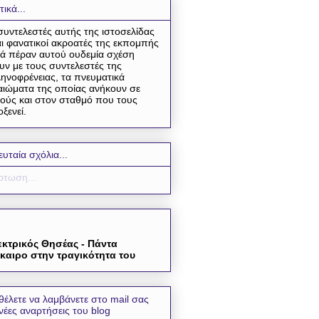
τικά...
συντελεστές αυτής της ιστοσελίδας
αι φανατικοί ακροατές της εκπομπής
ά πέραν αυτού ουδεμία σχέση
υν με τους συντελεστές της
ηνοφρένειας, τα πνευματικά
αιώματα της οποίας ανήκουν σε
ούς και στον σταθμό που τους
οξενεί.
ευταία σχόλια...
τωση...
εκτρικός Θησέας - Πάντα
καιρο στην τραγικότητα του
θέλετε να λαμβάνετε στο mail σας
 νέες αναρτήσεις του blog