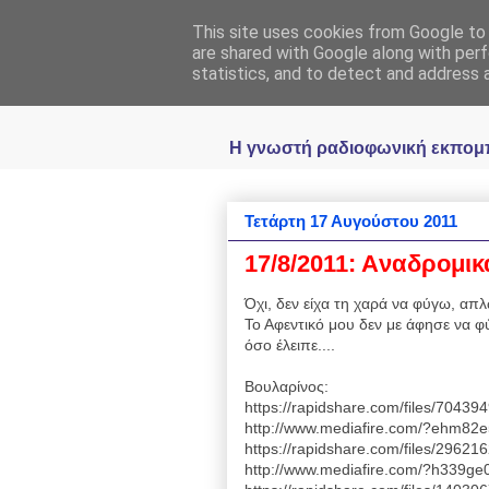
This site uses cookies from Google to d
Ραδιοφωνική
are shared with Google along with perf
statistics, and to detect and address 
Η γνωστή ραδιοφωνική εκπομπή 
Τετάρτη 17 Αυγούστου 2011
17/8/2011: Aναδρομικά
Όχι, δεν είχα τη χαρά να φύγω, απ
Το Αφεντικό μου δεν με άφησε να φ
όσο έλειπε....
Βουλαρίνος:
https://rapidshare.com/files/7043
http://www.mediafire.com/?ehm82
https://rapidshare.com/files/2962
http://www.mediafire.com/?h339g