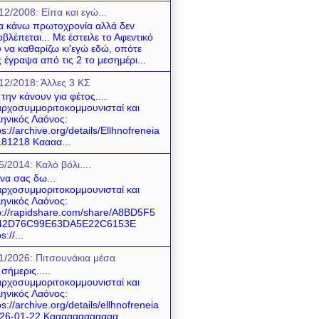
12/2008: Είπα και εγώ...
να κάνω πρωτοχρονία αλλά δεν
βλέπεται... Με έστειλε το Αφεντικό
 να καθαρίζω κι'εγώ εδώ, οπότε
 έγραψα από τις 2 το μεσημέρι...
12/2018: Άλλες 3 ΚΣ
 την κάνουν για φέτος....
ρχοσυμμοριτοκομμουνισταί και
ηνικός Λαόνος:
ps://archive.org/details/Ellhnofreneia
81218 Καααα...
5/2014: Καλό βόλι....
 να σας δω...
ρχοσυμμοριτοκομμουνισταί και
ηνικός Λαόνος:
p://rapidshare.com/share/A8BD5F5
42D76C99E63DA5E22C6153E
s://...
1/2026: Πιτσουνάκια μέσα
 σήμερις.....
ρχοσυμμοριτοκομμουνισταί και
ηνικός Λαόνος:
ps://archive.org/details/ellhnofreneia
26-01-22 Καααααααααααα...