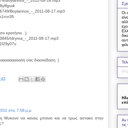
0674/Boylarinos_-_2011-08-16.mp3
Σχε
8yffgsxk
546749/Boylarinos_-_2011-08-17.mp3
Οι 
lp1rcn35
είν
αλλ
έχο
Ελλ
σο κρατήσει...):
δικ
2470845/Idryma_-_2011-08-17.mp3
αυτ
c1l29y07u
φιλ
αααααααααλή σας διασκέδαση :)
Τελ
Φόρ
:43
Ηλ
επί
11 στις 7:58 μ.μ.
τη Μυκονο να κανεις μπανιο και να τρως αστακο στην
Αν 
ς?
τις