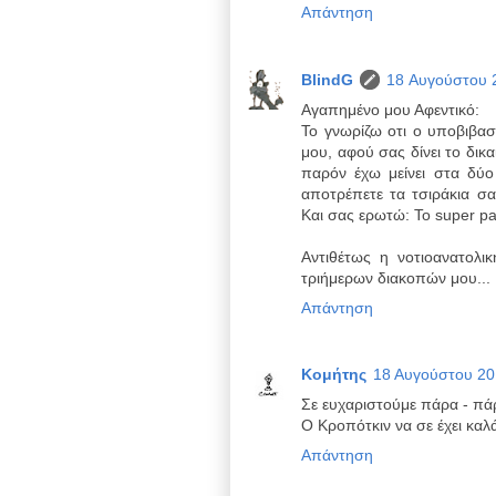
Απάντηση
BlindG
18 Αυγούστου 2
Aγαπημένο μου Αφεντικό:
Το γνωρίζω οτι ο υποβιβασ
μου, αφού σας δίνει το δικ
παρόν έχω μείνει στα δύ
αποτρέπετε τα τσιράκια σ
Και σας ερωτώ: Το super p
Aντιθέτως η νοτιοανατολ
τριήμερων διακοπών μου...
Απάντηση
Κομήτης
18 Αυγούστου 201
Σε ευχαριστούμε πάρα - πά
Ο Κροπότκιν να σε έχει καλ
Απάντηση