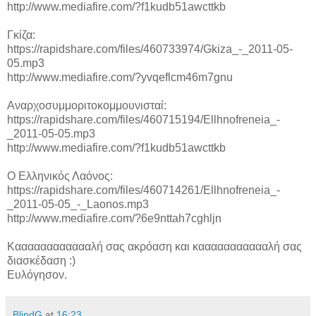
http://www.mediafire.com/?f1kudb51awcttkb
Γκίζα:
https://rapidshare.com/files/460733974/Gkiza_-_2011-05-
05.mp3
http://www.mediafire.com/?yvqeflcm46m7gnu
Αναρχοσυμμοριτοκομμουνισταί:
https://rapidshare.com/files/460715194/Ellhnofreneia_-
_2011-05-05.mp3
http://www.mediafire.com/?f1kudb51awcttkb
Ο Ελληνικός Λαόνος:
https://rapidshare.com/files/460714261/Ellhnofreneia_-
_2011-05-05_-_Laonos.mp3
http://www.mediafire.com/?6e9nttah7cghljn
Κααααααααααααλή σας ακρόαση και καααααααααααλή σας
διασκέδαση :)
Ευλόγησον.
BlindG
at
16:23