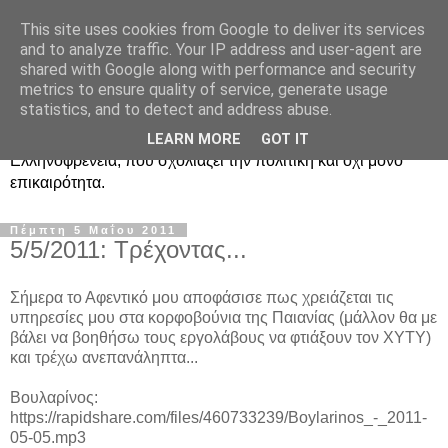
This site uses cookies from Google to deliver its services
Ραδιοφωνική
and to analyze traffic. Your IP address and user-agent are
shared with Google along with performance and security
Ελληνοφρένεια Unofficial
metrics to ensure quality of service, generate usage
statistics, and to detect and address abuse.
Η γνωστή ραδιοφωνική εκπομπή κατά κόσμον
LEARN MORE
GOT IT
Ελληνοφρένεια, που σχολιάζει την πολιτική και όχι μόνο
επικαιρότητα.
Πέμπτη 5 Μαΐου 2011
5/5/2011: Τρέχοντας...
Σήμερα το Αφεντικό μου αποφάσισε πως χρειάζεται τις
υπηρεσίες μου στα κορφοβούνια της Παιανίας (μάλλον θα με
βάλει να βοηθήσω τους εργολάβους να φτιάξουν τον ΧΥΤΥ)
και τρέχω ανεπανάληπτα...
Βουλαρίνος:
https://rapidshare.com/files/460733239/Boylarinos_-_2011-
05-05.mp3