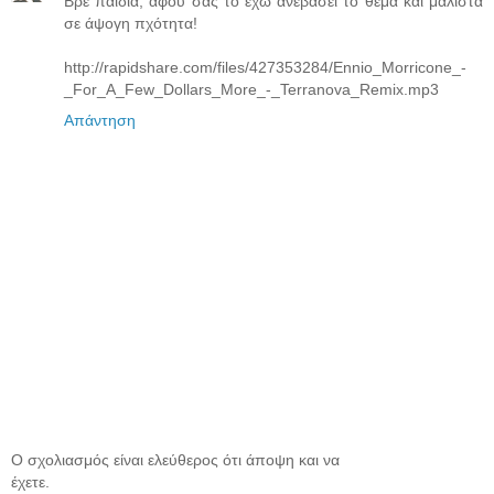
Βρε παιδιά, αφού σας το έχω ανεβάσει το θέμα και μάλιστα
σε άψογη πχότητα!
http://rapidshare.com/files/427353284/Ennio_Morricone_-
_For_A_Few_Dollars_More_-_Terranova_Remix.mp3
Απάντηση
Ο σχολιασμός είναι ελεύθερος ότι άποψη και να
έχετε.