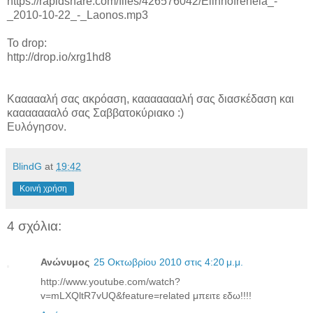
https://rapidshare.com/files/426576042/Ellhnofreneia_-
_2010-10-22_-_Laonos.mp3
To drop:
http://drop.io/xrg1hd8
Καααααλή σας ακρόαση, καααααααλή σας διασκέδαση και
καααααααλό σας Σαββατοκύριακο :)
Ευλόγησον.
BlindG
at
19:42
Κοινή χρήση
4 σχόλια:
Ανώνυμος
25 Οκτωβρίου 2010 στις 4:20 μ.μ.
http://www.youtube.com/watch?
v=mLXQltR7vUQ&feature=related μπειτε εδω!!!!