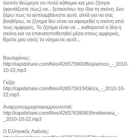
λοιπόν θεώρησε οτι πολύ κάθομαι και μου ζήτησε
(φαντάζεστε πως) να... ξεσκονίσω την ίδια τη σκόνη. Δεν
ξέρω πως το αντιλαμβάνεστε αυτό, αλλά για να σας
βοηθήσω, το ζήτημα δεν είναι να αφαιρεθεί η σκόνη από
τους αμφορείς. Το ζήτημα είναι να ... καθαριστεί η ίδια η
σκόνη και να επανατοποθετηθεί μέσα στους αμφορείς.
Βρείτε μου εσείς το νόημα σε αυτό...
Βουλαρίνος:
http://rapidshare.com/files/426575900/Boylarinos_-_2010-
10-22.mp3
Γκίζα:
http://rapidshare.com/files/426575915/Gkiza_-_2010-10-
22.mp3
Αναρχοσυμμοριτοκομμουνισταί:
http://rapidshare.com/files/426576390/Ellhnofreneia_-
_2010-10-22.mp3
Ο Ελληνικός Λαόνος: