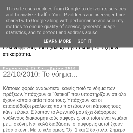
This site uses cookies from Google to deliver its services
Ραδιοφωνική
and to analyze traffic. Your IP address and user-agent are
shared with Google along with performance and security
Ελληνοφρένεια Unofficial
metrics to ensure quality of service, generate usage
statistics, and to detect and address abuse.
Η γνωστή ραδιοφωνική εκπομπή κατά κόσμον
LEARN MORE
GOT IT
Ελληνοφρένεια, που σχολιάζει την πολιτική και όχι μόνο
επικαιρότητα.
Παρασκευή 22 Οκτωβρίου 2010
22/10/2010: Το νόημα...
Κάποιες φορές αναρωτιέται κανείς ποιό το νόημα των
πράξεων. Υπάρχουν οι "θετικοί" που υποστηρίζουν οτι όλα
έχουν κάποια αιτία πίσω τους. Υπάρχουν και οι
απαισιόδοξοι ρεαλιστές που πιστεύουν οτι κάποιος τους
κάνει πλάκα. Ε λοιπόν το Αφεντικό μου έχει διάφορους
γυάλινους διακοσμητικούς αμφορείς, οι οποίοι είναι γεμάτοι
με ... σκόνη. Ναι καλά διαβάσατε, οι αμφορείς αυτοί έχουν
μέσα σκόνη. Με το κιλό όμως. Όχι 1 και 2 δάχτυλα. Σήμερα