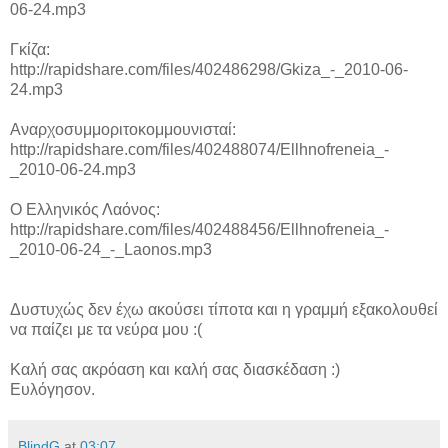
06-24.mp3
Γκίζα:
http://rapidshare.com/files/402486298/Gkiza_-_2010-06-
24.mp3
Αναρχοσυμμοριτοκομμουνισταί:
http://rapidshare.com/files/402488074/Ellhnofreneia_-
_2010-06-24.mp3
Ο Ελληνικός Λαόνος:
http://rapidshare.com/files/402488456/Ellhnofreneia_-
_2010-06-24_-_Laonos.mp3
Δυστυχώς δεν έχω ακούσει τίποτα και η γραμμή εξακολουθεί
να παίζει με τα νεύρα μου :(
Καλή σας ακρόαση και καλή σας διασκέδαση :)
Ευλόγησον.
BlindG
at
03:07