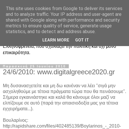
This site uses cookies from Google to deliver its services
Ραδιοφωνική
and to analyze traffic. Your IP address and user-agent are
shared with Google along with performance and security
Ελληνοφρένεια Unofficial
metrics to ensure quality of service, generate usage
statistics, and to detect and address abuse.
Η γνωστή ραδιοφωνική εκπομπή κατά κόσμον
LEARN MORE
GOT IT
Ελληνοφρένεια, που σχολιάζει την πολιτική και όχι μόνο
επικαιρότητα.
Παρασκευή 25 Ιουνίου 2010
24/6/2010: www.digitalgreece2020.gr
Μη δυσανασχετείτε και μη δω κανέναν να λέει "σιγά μην
ασχοληθούμε με τέτοια πράγματα τώρα που θα πεινάσουμε".
Σήμερα εγκαινιάστηκε και καλά θα κάνουμε όλοι μαζί να
ελπίζουμε σε αυτό (παρά την απαισιοδοξία μας για τέτοια
εγχειρήματα...).
Βουλαρίνος:
http://rapidshare.com/files/402485139/Boylarinos_-_2010-