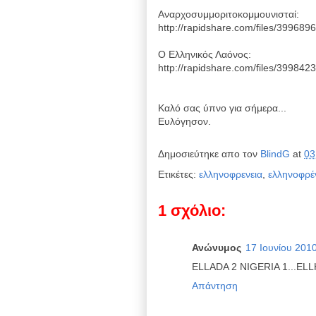
Αναρχοσυμμοριτοκομμουνισταί:
http://rapidshare.com/files/39968
Ο Ελληνικός Λαόνος:
http://rapidshare.com/files/39984
Καλό σας ύπνο για σήμερα...
Ευλόγησον.
Δημοσιεύτηκε απο τον
BlindG
at
03
Ετικέτες:
ελληνοφρενεια
,
ελληνοφρέ
1 σχόλιο:
Ανώνυμος
17 Ιουνίου 2010
ELLADA 2 NIGERIA 1...E
Απάντηση