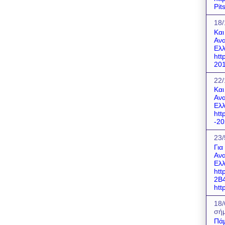
Pit
18/
Και
Ανα
Ελλ
htt
201
22/
Και
Ανα
Ελλ
htt
-20
23/
Για
Ανα
Ελλ
htt
2B
http
18/
σήμ
Πάμ