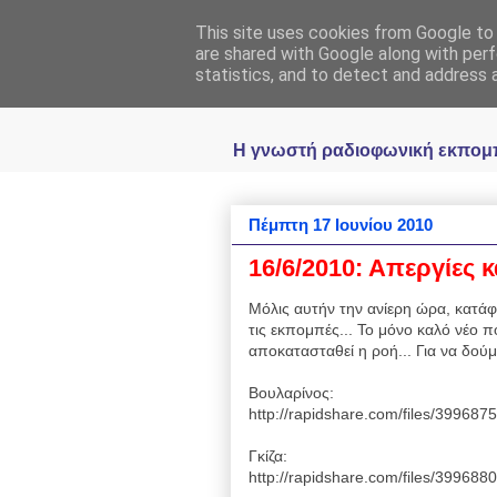
This site uses cookies from Google to d
Ραδιοφωνική
are shared with Google along with perf
statistics, and to detect and address 
Η γνωστή ραδιοφωνική εκπομπή 
Πέμπτη 17 Ιουνίου 2010
16/6/2010: Απεργίες κα
Μόλις αυτήν την ανίερη ώρα, κατά
τις εκπομπές... Το μόνο καλό νέο 
αποκατασταθεί η ροή... Για να δούμε
Βουλαρίνος:
http://rapidshare.com/files/39968
Γκίζα:
http://rapidshare.com/files/39968