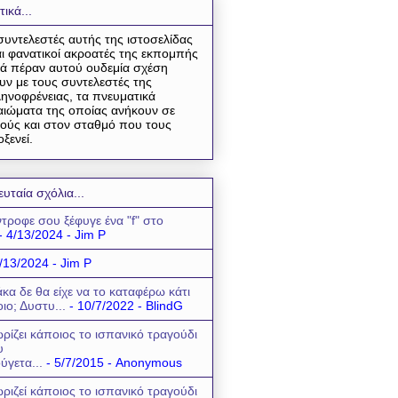
τικά...
συντελεστές αυτής της ιστοσελίδας
αι φανατικοί ακροατές της εκπομπής
ά πέραν αυτού ουδεμία σχέση
υν με τους συντελεστές της
ηνοφρένειας, τα πνευματικά
αιώματα της οποίας ανήκουν σε
ούς και στον σταθμό που τους
οξενεί.
ευταία σχόλια...
τροφε σου ξέφυγε ένα "f" στο
- 4/13/2024
- Jim P
/13/2024
- Jim P
κα δε θα είχε να το καταφέρω κάτι
οιο; Δυστυ...
- 10/7/2022
- BlindG
ρίζει κάποιος το ισπανικό τραγούδι
υ
ύγετα...
- 5/7/2015
- Anonymous
ριζεί κάποιος το ισπανικό τραγούδι