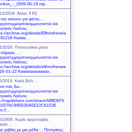
sirikos_-_2009-06-19.mp...
12/2018: Άλλες 3 ΚΣ
 την κάνουν για φέτος....
ρχοσυμμοριτοκομμουνισταί και
ηνικός Λαόνος:
ps://archive.org/details/Ellhnofreneia
81218 Καααα...
1/2026: Πιτσουνάκια μέσα
 σήμερις.....
ρχοσυμμοριτοκομμουνισταί και
ηνικός Λαόνος:
ps://archive.org/details/ellhnofreneia
26-01-22 Καααααααααααα...
5/2014: Καλό βόλι....
 να σας δω...
ρχοσυμμοριτοκομμουνισταί και
ηνικός Λαόνος:
p://rapidshare.com/share/A8BD5F5
42D76C99E63DA5E22C6153E
s://...
6/2009: Χωρίς αργοπορίες
ερα....
ε χαβάη με μια ρόδα.... Πιτσιρίκος: