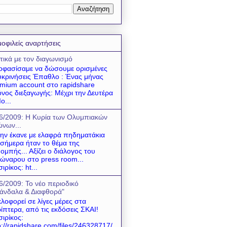
οφιλείς αναρτήσεις
τικά με τον διαγωνισμό
φασίσαμε να δώσουμε ορισμένες
υκρινήσεις Έπαθλο : Ένας μήνας
mium account στο rapidshare
νος διεξαγωγής: Μέχρι την Δευτέρα
ο...
6/2009: Η Κυρία των Ολυμπιακών
νων...
 την έκανε με ελαφρά πηδηματάκια
 σήμερα ήταν το θέμα της
ομπής... Αξίζει ο διάλογος του
ώναρου στο press room...
σιρίκος: ht...
6/2009: Το νέο περιοδικό
άνδαλα & Διαφθορά"
λοφορεί σε λίγες μέρες στα
ίπτερα, από τις εκδόσεις ΣΚΑΙ!
σιρίκος:
p://rapidshare.com/files/246328717/