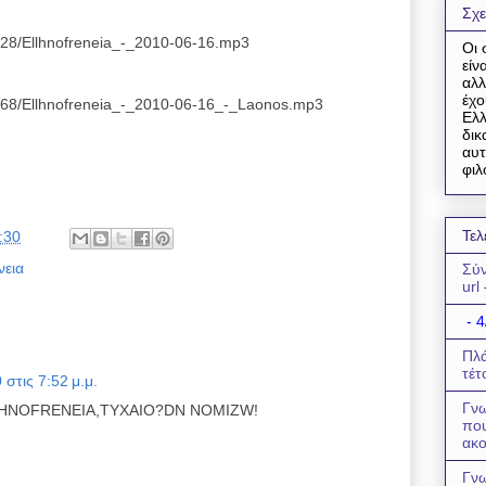
Σχε
9628/Ellhnofreneia_-_2010-06-16.mp3
Οι 
είν
αλλ
έχο
2368/Ellhnofreneia_-_2010-06-16_-_Laonos.mp3
Ελλ
δικ
αυτ
φιλ
Τελ
:30
νεια
Σύν
url
- 4
Πλά
τέτ
 στις 7:52 μ.μ.
Γνω
LLHNOFRENEIA,TYXAIO?DN NOMIZW!
πο
ακο
Γνω