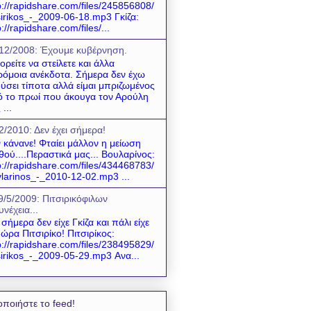
p://rapidshare.com/files/245856808/
sirikos_-_2009-06-18.mp3 Γκίζα:
p://rapidshare.com/files/...
12/2008: Έχουμε κυβέρνηση.
ρείτε να στείλετε και άλλα
όμοια ανέκδοτα. Σήμερα δεν έχω
ύσει τίποτα αλλά είμαι μπριζωμένος
 το πρωί που άκουγα τον Αρούλη
 ...
2/2010: Δεν έχει σήμερα!
 κάνανε! Φταίει μάλλον η μείωση
θού....Περαστικά μας... Βουλαρίνος:
p://rapidshare.com/files/434468783/
larinos_-_2010-12-02.mp3 ...
9/5/2009: Πιτσιρικόφιλων
υνέχεια...
 σήμερα δεν είχε Γκίζα και πάλι είχε
 ώρα Πιτσιρίκο! Πιτσιρίκος:
p://rapidshare.com/files/238495829/
sirikos_-_2009-05-29.mp3 Ανα...
οποιήστε το feed!