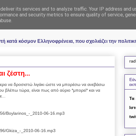
eliver its services and to analyze traffic. Your IP address and 
 Ελληνοφρένεια Unoff
ormance and security metrics to ensure quality of service, gen
abuse.
κατά κόσμον Ελληνοφρένεια, που σχολιάζει την πολιτική 
rad
ι ζέστη...
Εάν
φερα να δροσιστώ λιγάκι ώστε να μπορέσω να ανεβάσω
εκ
που βλέπω τώρα, είναι πως από αύριο *μπορεί* και να
...
Τα
Ιστ
7556/Boylarinos_-_2010-06-16.mp3
twi
8096/Gkiza_-_2010-06-16.mp3