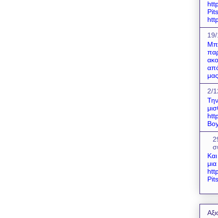
htt
Pit
htt
19/
Μπο
παρ
ακο
από
μας
2/1
Την
μισ
htt
Boy
2
σ
Και
μια
htt
Pit
Αξι