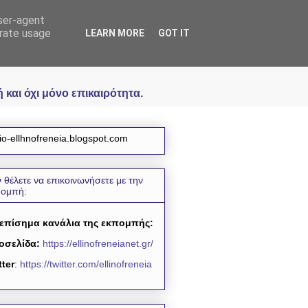
user-agent
icial
erate usage
LEARN MORE
GOT IT
και όχι μόνο επικαιρότητα.
io-ellhnofreneia.blogspot.com
 θέλετε να επικοινωνήσετε με την
πομπή:
 επίσημα κανάλια της εκπομπής:
οσελίδα:
https://ellinofreneianet.gr/
tter
:
https://twitter.com/ellinofreneia