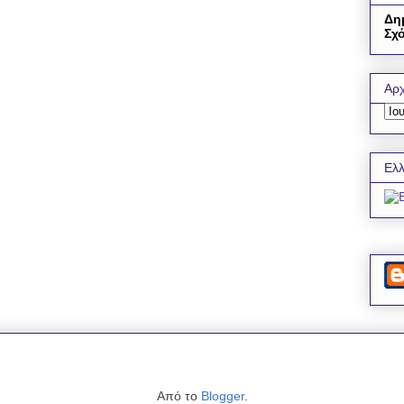
Δη
Σχό
Αρχ
Ελλ
Από το
Blogger
.