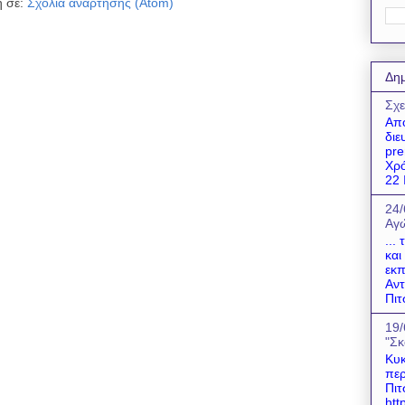
 σε:
Σχόλια ανάρτησης (Atom)
Δημ
Σχε
Απο
διε
pre
Χρό
22 Ι
24/
Αγώ
...
και
εκπ
Αντ
Πιτ
19/
"Σκ
Κυκ
περ
Πιτ
htt