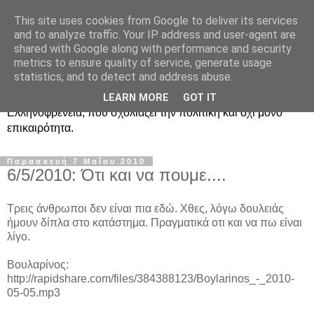
This site uses cookies from Google to deliver its services
Ραδιοφωνική
and to analyze traffic. Your IP address and user-agent are
shared with Google along with performance and security
Ελληνοφρένεια Unofficial
metrics to ensure quality of service, generate usage
statistics, and to detect and address abuse.
Η γνωστή ραδιοφωνική εκπομπή κατά κόσμον
LEARN MORE
GOT IT
Ελληνοφρένεια, που σχολιάζει την πολιτική και όχι μόνο
επικαιρότητα.
Παρασκευή 7 Μαΐου 2010
6/5/2010: Ότι και να πουμε....
Τρεις άνθρωποι δεν είναι πια εδώ. Χθες, λόγω δουλειάς
ήμουν δίπλα στο κατάστημα. Πραγματικά οτι και να πω είναι
λίγο.
Βουλαρίνος:
http://rapidshare.com/files/384388123/Boylarinos_-_2010-
05-05.mp3