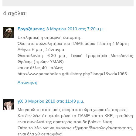
4 σχόλια:
Εργαζόμενος
3 Μαρτίου 2010 στις 7:20 μ.μ.
Εκπληκτική η σημερινή εκπομπή.
Όλοι στα συλλαλητήρια του ΠΑΜΕ αύριο Πέμπτη 4 Μάρτη
Αθήνα: 6 μ.μ., Σύνταγμα
Θεσσαλονίκη: 6.30 μ.μ., Γενική Γραμματεία Μακεδονίας
Θράκης (πρώην ΥΜΑΘ)
και σε άλλες 40+ πόλεις
http://www.pamehellas.gr/fullstory.php?lang=1&wid=1065
Απάντηση
yX
3 Μαρτίου 2010 στις 11:49 μ.μ.
Μα γαμώ το σπίτι μου, ακόμα και τώρα χωριστές πορείες;
Και δεν λέω ότι φταίει μόνο το ΠΑΜΕ και το ΚΚΕ, η ευθύνη
είναι συνολικά της αριστεράς που δε βρίσκει λύση.
Ούτε το λέω για να ακούσω εξήγηση/δικαιολογία/απάντηση,
είναι όλα χιλιοειπωμένα.