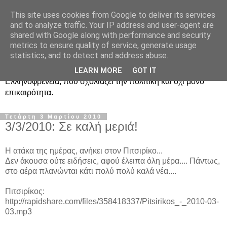
This site uses cookies from Google to deliver its services
Ραδιοφωνική
and to analyze traffic. Your IP address and user-agent are
shared with Google along with performance and security
Ελληνοφρένεια Unofficial
metrics to ensure quality of service, generate usage
statistics, and to detect and address abuse.
Η γνωστή ραδιοφωνική εκπομπή κατά κόσμον
LEARN MORE
GOT IT
Ελληνοφρένεια, που σχολιάζει την πολιτική και όχι μόνο
επικαιρότητα.
Τετάρτη 3 Μαρτίου 2010
3/3/2010: Σε καλή μεριά!
Η ατάκα της ημέρας, ανήκει στον Πιτσιρίκο...
Δεν άκουσα ούτε ειδήσεις, αφού έλειπα όλη μέρα.... Πάντως,
στο αέρα πλανώνται κάτι πολύ πολύ καλά νέα....
Πιτσιρίκος:
http://rapidshare.com/files/358418337/Pitsirikos_-_2010-03-
03.mp3