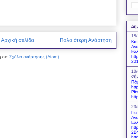
Δημ
18/
Αρχική σελίδα
Παλαιότερη Ανάρτηση
Και
Ανα
Ελλ
htt
 σε:
Σχόλια ανάρτησης (Atom)
201
18/
σήμ
Πάμ
htt
Pit
htt
23/
Για
Ανα
Ελλ
htt
2B
http