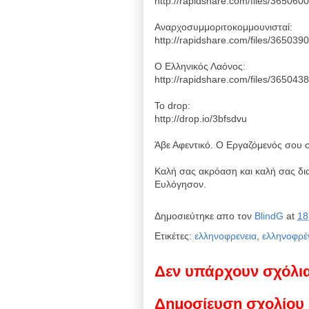
http://rapidshare.com/files/36506
Αναρχοσυμμοριτοκομμουνισταί:
http://rapidshare.com/files/36503
Ο Ελληνικός Λαόνος:
http://rapidshare.com/files/36504
To drop:
http://drop.io/3bfsdvu
Άβε Αφεντικό. Ο Εργαζόμενός σου σ
Καλή σας ακρόαση και καλή σας δι
Ευλόγησον.
Δημοσιεύτηκε απο τον
BlindG
at
18
Ετικέτες:
ελληνοφρενεια
,
ελληνοφρέ
Δεν υπάρχουν σχόλι
Δημοσίευση σχολίου