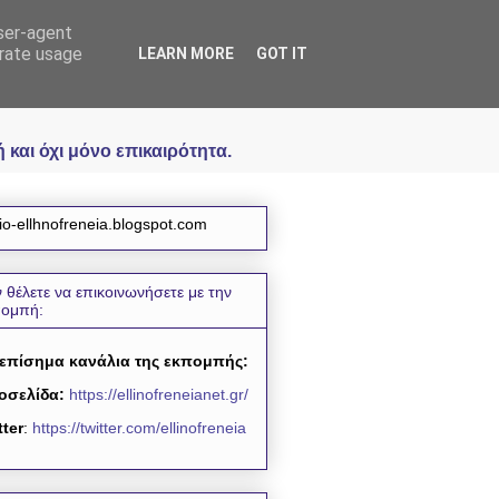
user-agent
icial
erate usage
LEARN MORE
GOT IT
και όχι μόνο επικαιρότητα.
io-ellhnofreneia.blogspot.com
 θέλετε να επικοινωνήσετε με την
πομπή:
 επίσημα κανάλια της εκπομπής:
οσελίδα:
https://ellinofreneianet.gr/
tter
:
https://twitter.com/ellinofreneia