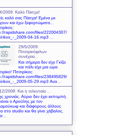
4/2009: Kαλό Πάσχα!
ίς καλό σας Πάσχα! Εμένα με
χουν και έχω ξεφορτώματα...
σιρίκος:
p://rapidshare.com/files/222004307/
sirikos_-_2009-04-16.mp3 ...
29/5/2009:
Πιτσιρικόφιλων
συνέχεια...
Και σήμερα δεν είχε Γκίζα
και πάλι είχε μια ώρα
σιρίκο! Πιτσιρίκος:
p://rapidshare.com/files/238495829/
sirikos_-_2009-05-29.mp3 Ανα...
12/2008: Και η τελευταία....
της χρονιάς. Αύριο δεν έχει εκπομπή.
είναι ο Αρούλης με τον
αμούκωφ και διάφορους άλλους
α στο studio και θα γίνει χάβαλος.
σ...