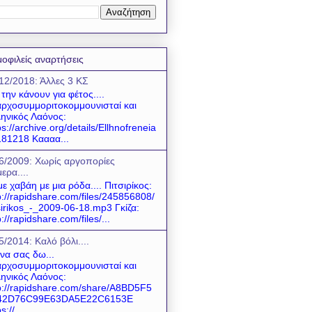
οφιλείς αναρτήσεις
12/2018: Άλλες 3 ΚΣ
 την κάνουν για φέτος....
ρχοσυμμοριτοκομμουνισταί και
ηνικός Λαόνος:
ps://archive.org/details/Ellhnofreneia
81218 Καααα...
6/2009: Χωρίς αργοπορίες
ερα....
ε χαβάη με μια ρόδα.... Πιτσιρίκος:
p://rapidshare.com/files/245856808/
sirikos_-_2009-06-18.mp3 Γκίζα:
p://rapidshare.com/files/...
5/2014: Καλό βόλι....
 να σας δω...
ρχοσυμμοριτοκομμουνισταί και
ηνικός Λαόνος:
p://rapidshare.com/share/A8BD5F5
42D76C99E63DA5E22C6153E
s://...