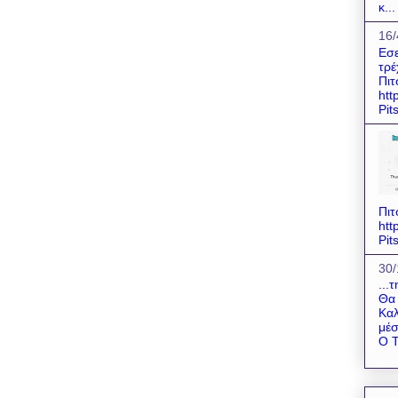
κ...
16/
Εσε
τρέ
Πιτ
htt
Pit
Πιτ
htt
Pit
30/
...
Θα 
Καλ
μέσ
Ο Τ