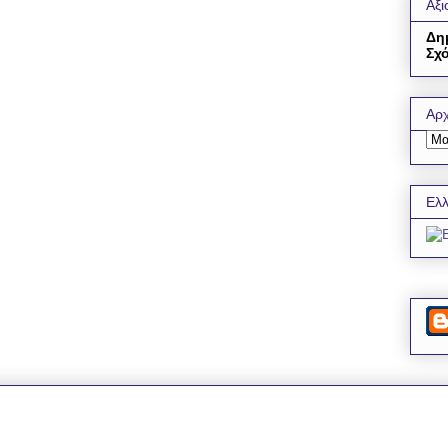
Αξι
Δη
Σχό
Αρχ
Ελλ