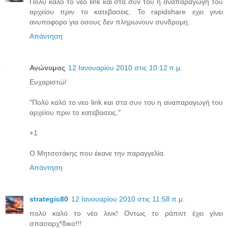
Πολύ καλό το νεο link και στα συν του η αναπαραγωγή του
αρχείου πριν το κατεβασεις. To rapidshare εχει γινει
ανυποφορο για οσους δεν πληρωνουν συνδρομη.
Απάντηση
Ανώνυμος
12 Ιανουαρίου 2010 στις 10:12 π.μ.
Ευχαριστώ!
"Πολύ καλό το νεο link και στα συν του η αναπαραγωγή του
αρχείου πριν το κατεβασεις."
+1
Ο Μητσοτάκης που έκανε την παραγγελία.
Απάντηση
strategic80
12 Ιανουαρίου 2010 στις 11:58 π.μ.
πολύ καλό το νέο λινκ! Οντως το ράπιντ έχει γίνει
σπασαρχ*δικο!!!