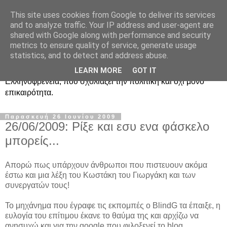
This site uses cookies from Google to deliver its services
Ραδιοφωνική
and to analyze traffic. Your IP address and user-agent are
shared with Google along with performance and security
Ελληνοφρένεια Unofficial
metrics to ensure quality of service, generate usage
statistics, and to detect and address abuse.
Η γνωστή ραδιοφωνική εκπομπή κατά κόσμον
LEARN MORE
GOT IT
Ελληνοφρένεια, που σχολιάζει την πολιτική και όχι μόνο
επικαιρότητα.
Παρασκευή 26 Ιουνίου 2009
26/06/2009: Ρίξε και εσυ ενα φάσκελο
μπορείς...
Απορώ πως υπάρχουν άνθρωποι που πιστευουν ακόμα
έστω και μια λέξη του Κωστάκη του Γιωργάκη και των
συνεργατών τους!
Το μηχάνημα που έγραφε τις εκπομπές ο BlindG τα έπαιξε, η
ευλογία του επίτιμου έκανε το θαύμα της και αρχίζω να
ανησυχώ και για την google που φιλοξενεί το blog.