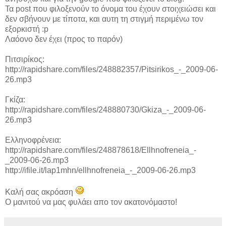
Τα post που φιλοξενούν το όνομα του έχουν στοιχειώσει και
δεν σβήνουν με τίποτα, και αυτη τη στιγμή περιμένω τον
εξορκιστή :p
Λαόονο δεν έχει (προς το παρόν)
Πιτσιρίκος:
http://rapidshare.com/files/248882357/Pitsirikos_-_2009-06-
26.mp3
Γκίζα:
http://rapidshare.com/files/248880730/Gkiza_-_2009-06-
26.mp3
Ελληνοφρένεια:
http://rapidshare.com/files/248878618/Ellhnofreneia_-
_2009-06-26.mp3
http://ifile.it/lap1mhn/ellhnofreneia_-_2009-06-26.mp3
Καλή σας ακρόαση
O μανιτού να μας φυλάει απο τον ακατονόμαστο!