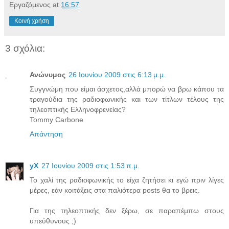
Εργαζόμενος
at
16:57
Κοινή χρήση
3 σχόλια:
Ανώνυμος
26 Ιουνίου 2009 στις 6:13 μ.μ.
Συγγνώμη που είμαι άσχετος,αλλά μπορώ να βρω κάπου τα
τραγούδια της ραδιοφωνικής και των τίτλων τέλους της
τηλεοπτικής Ελληνοφρενείας?
Tommy Carbone
Απάντηση
yX
27 Ιουνίου 2009 στις 1:53 π.μ.
Το χαλί της ραδιοφωνικής το είχα ζητήσει κι εγώ πριν λίγες
μέρες, εάν κοιτάξεις στα παλιότερα posts θα το βρεις.
Για της τηλεοπτικής δεν ξέρω, σε παραπέμπω στους
υπεύθυνους ;)