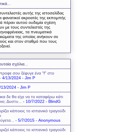
τικά...
συντελεστές αυτής της ιστοσελίδας
αι φανατικοί ακροατές της εκπομπής
ά πέραν αυτού ουδεμία σχέση
υν με τους συντελεστές της
ηνοφρένειας, τα πνευματικά
αιώματα της οποίας ανήκουν σε
ούς και στον σταθμό που τους
οξενεί.
ευταία σχόλια...
τροφε σου ξέφυγε ένα "f" στο
- 4/13/2024
- Jim P
/13/2024
- Jim P
κα δε θα είχε να το καταφέρω κάτι
οιο; Δυστυ...
- 10/7/2022
- BlindG
ρίζει κάποιος το ισπανικό τραγούδι
υ
ύγετα...
- 5/7/2015
- Anonymous
ριζεί κάποιος το ισπανικό τραγούδι