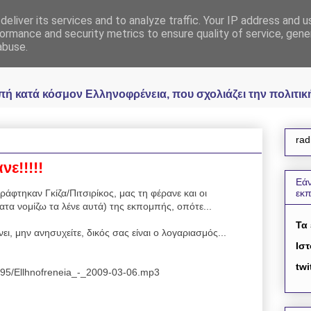
eliver its services and to analyze traffic. Your IP address and 
 Ελληνοφρένεια Unoff
ormance and security metrics to ensure quality of service, gen
abuse.
κατά κόσμον Ελληνοφρένεια, που σχολιάζει την πολιτική 
rad
νε!!!!!
Εάν
άφτηκαν Γκίζα/Πιτσιρίκος, μας τη φέρανε και οι
εκ
τα νομίζω τα λένε αυτά) της εκπομπής, οπότε...
Τα
νει, μην ανησυχείτε, δικός σας είναι ο λογαριασμός...
Ιστ
twi
4095/Ellhnofreneia_-_2009-03-06.mp3