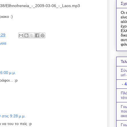
Σχε
1238/Ellhnofreneia_-_2009-03-06_-_Laos.mp3
Οι 
ιακο :)
είν
αλλ
έχο
Ελλ
:29
δικ
αυτ
νεια
φιλ
Τελ
Σύν
6:00 μ.μ.
url
άφοι... :p
- 4
Πλά
τέτ
Γνω
πο
ακο
στις 9:28 μ.μ.
 να του το πείς :p
Γνω