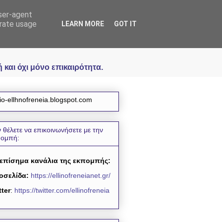
user-agent
icial
erate usage
LEARN MORE
GOT IT
και όχι μόνο επικαιρότητα.
io-ellhnofreneia.blogspot.com
 θέλετε να επικοινωνήσετε με την
πομπή:
 επίσημα κανάλια της εκπομπής:
οσελίδα:
https://ellinofreneianet.gr/
tter
:
https://twitter.com/ellinofreneia