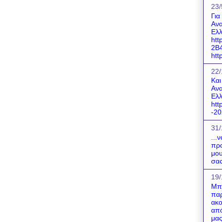
23/
Για
Ανα
Ελλ
htt
2B
http
22/
Και
Ανα
Ελλ
htt
-20
31/
...
προ
μου
σας
19/
Μπο
παρ
ακο
από
μας