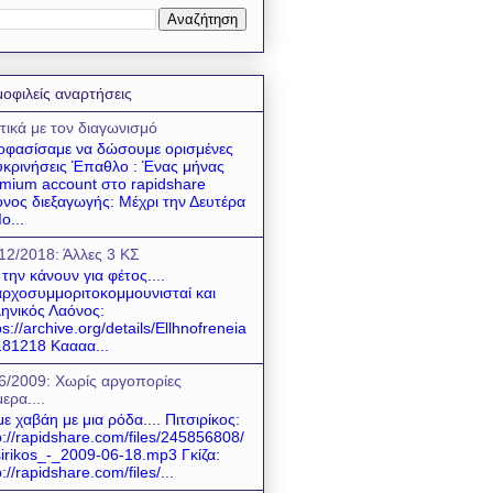
οφιλείς αναρτήσεις
τικά με τον διαγωνισμό
φασίσαμε να δώσουμε ορισμένες
υκρινήσεις Έπαθλο : Ένας μήνας
mium account στο rapidshare
νος διεξαγωγής: Μέχρι την Δευτέρα
ο...
12/2018: Άλλες 3 ΚΣ
 την κάνουν για φέτος....
ρχοσυμμοριτοκομμουνισταί και
ηνικός Λαόνος:
ps://archive.org/details/Ellhnofreneia
81218 Καααα...
6/2009: Χωρίς αργοπορίες
ερα....
ε χαβάη με μια ρόδα.... Πιτσιρίκος:
p://rapidshare.com/files/245856808/
sirikos_-_2009-06-18.mp3 Γκίζα:
p://rapidshare.com/files/...