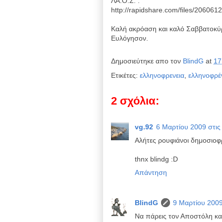
ΛΑ.Ο.Σ. :
http://rapidshare.com/files/20606
Καλή ακρόαση και καλό Σαββατοκύρ
Ευλόγησον.
Δημοσιεύτηκε απο τον
BlindG
at
17
Ετικέτες:
ελληνοφρενεια
,
ελληνοφρέ
2 σχόλια:
vg.92
6 Μαρτίου 2009 στις 
Αλήτες ρουφιάνοι δημοσιοφρ
thnx blindg :D
Απάντηση
BlindG
9 Μαρτίου 2009 
Να πάρεις τον Αποστόλη και