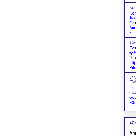
Και
Κοι
έγι
θέμ
Ακο
κ...
16/
Εσε
τρέ
Πιτ
htt
Pit
5/7
Ελέ
Για
ακό
φόρ
και
Αξι
Δη