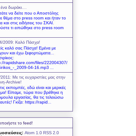
 ένα δωράκι....
τάτε να δείτε που ο Αποστόλης
νε θέμα στο press room και ήταν το
α και στις ειδήσεις του ΣΚΑΙ.
ύστε τι ειπώθηκε στο press room
4/2009: Kαλό Πάσχα!
ίς καλό σας Πάσχα! Εμένα με
χουν και έχω ξεφορτώματα...
σιρίκος:
p://rapidshare.com/files/222004307/
sirikos_-_2009-04-16.mp3 ...
/2011: Mε τις ευχαριστίες μας στην
νη-Archive!
 τις εκπομπές, εδώ είναι και μερικές
μα! Είπαμε, τώρα που βρέθηκε η
μουλα εργασίας, θα τις τελειώσω
 αυτές! Γκίζα: https://rapid...
οποιήστε το feed!
μοσιεύσεις:
Atom 1.0
RSS 2.0