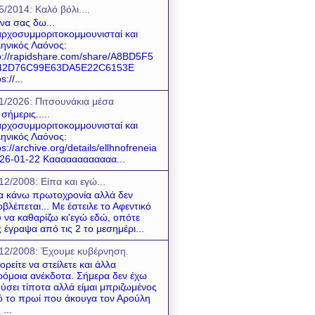
5/2014: Καλό βόλι....
 να σας δω...
ρχοσυμμοριτοκομμουνισταί και
ηνικός Λαόνος:
p://rapidshare.com/share/A8BD5F5
42D76C99E63DA5E22C6153E
s://...
1/2026: Πιτσουνάκια μέσα
 σήμερις.....
ρχοσυμμοριτοκομμουνισταί και
ηνικός Λαόνος:
ps://archive.org/details/ellhnofreneia
26-01-22 Καααααααααααα...
12/2008: Είπα και εγώ...
να κάνω πρωτοχρονία αλλά δεν
βλέπεται... Με έστειλε το Αφεντικό
 να καθαρίζω κι'εγώ εδώ, οπότε
 έγραψα από τις 2 το μεσημέρι...
12/2008: Έχουμε κυβέρνηση.
ρείτε να στείλετε και άλλα
όμοια ανέκδοτα. Σήμερα δεν έχω
ύσει τίποτα αλλά είμαι μπριζωμένος
 το πρωί που άκουγα τον Αρούλη
 ...