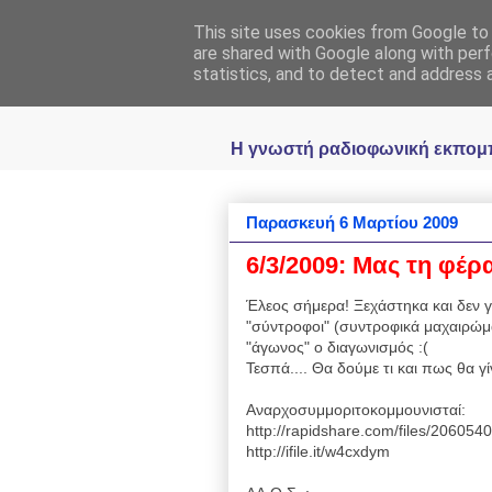
This site uses cookies from Google to d
Ραδιοφωνική
are shared with Google along with perf
statistics, and to detect and address 
Η γνωστή ραδιοφωνική εκπομπή 
Παρασκευή 6 Μαρτίου 2009
6/3/2009: Μας τη φέρα
Έλεος σήμερα! Ξεχάστηκα και δεν γρ
"σύντροφοι" (συντροφικά μαχαιρώμα
"άγωνος" ο διαγωνισμός :(
Τεσπά.... Θα δούμε τι και πως θα γί
Αναρχοσυμμοριτοκομμουνισταί:
http://rapidshare.com/files/20605
http://ifile.it/w4cxdym