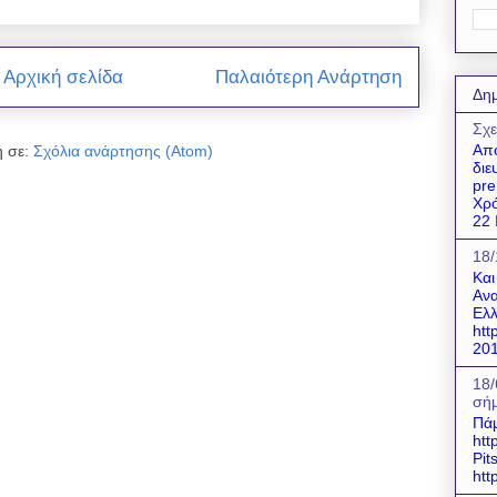
Αρχική σελίδα
Παλαιότερη Ανάρτηση
Δημ
Σχε
Απο
 σε:
Σχόλια ανάρτησης (Atom)
διε
pre
Χρό
22 Ι
18/
Και
Ανα
Ελλ
htt
201
18/
σήμ
Πάμ
htt
Pit
htt