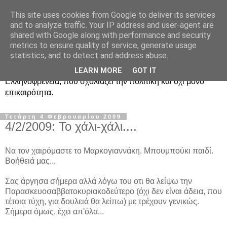
This site uses cookies from Google to deliver its services
Ραδιοφωνική
and to analyze traffic. Your IP address and user-agent are
shared with Google along with performance and security
Ελληνοφρένεια Unofficial
metrics to ensure quality of service, generate usage
statistics, and to detect and address abuse.
Η γνωστή ραδιοφωνική εκπομπή κατά κόσμον
LEARN MORE
GOT IT
Ελληνοφρένεια, που σχολιάζει την πολιτική και όχι μόνο
επικαιρότητα.
Τετάρτη 4 Φεβρουαρίου 2009
4/2/2009: Το χάλι-χάλι....
Να τον χαιρόμαστε το Μαρκογιαννάκη. Μπουμπούκι παιδί.
Βοήθειά μας...
Σας άργησα σήμερα αλλά λόγω του οτι θα λείψω την
Παρασκευοσαββατοκυριακοδεύτερο (όχι δεν είναι άδεια, που
τέτοια τύχη, για δουλειά θα λείπω) με τρέχουν γενικώς.
Σήμερα όμως, έχει απ'όλα...