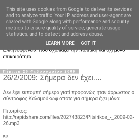
This site uses cookies from Google to deliver its services
Ραδιοφωνική
and to analyze traffic. Your IP address and user-agent are
shared with Google along with performance and security
Ελληνοφρένεια Unofficial
metrics to ensure quality of service, generate usage
statistics, and to detect and address abuse.
Η γνωστή ραδιοφωνική εκπομπή κατά κόσμον
LEARN MORE
GOT IT
Ελληνοφρένεια, που σχολιάζει την πολιτική και όχι μόνο
επικαιρότητα.
Πέμπτη 26 Φεβρουαρίου 2009
26/2/2009: Σήμερα δεν έχει....
Δεν έχει εκπομπή σήμερα γιατί προφανώς ήταν άρρωστος ο
σύντροφος Καλαμούκωφ οπότε για σήμερα έχει μόνο:
Πιτσιρίκος:
http://rapidshare.com/files/202743823/Pitsirikos_-_2009-02-
26.mp3
και