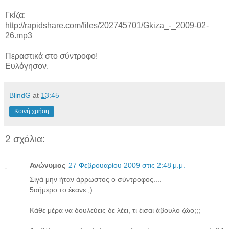
Γκίζα:
http://rapidshare.com/files/202745701/Gkiza_-_2009-02-
26.mp3
Περαστικά στο σύντροφο!
Ευλόγησον.
BlindG
at
13:45
Κοινή χρήση
2 σχόλια:
Ανώνυμος
27 Φεβρουαρίου 2009 στις 2:48 μ.μ.
Σιγά μην ήταν άρρωστος ο σύντροφος....
5αήμερο το έκανε ;)
Κάθε μέρα να δουλεύεις δε λέει, τι έισαι άβουλο ζώο;;;