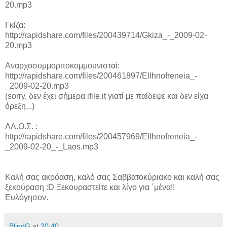
20.mp3
Γκίζα:
http://rapidshare.com/files/200439714/Gkiza_-_2009-02-
20.mp3
Αναρχοσυμμοριτοκομμουνισταί:
http://rapidshare.com/files/200461897/Ellhnofreneia_-
_2009-02-20.mp3
(sorry, δεν έχει σήμερα ifile.it γιατί με παίδεψε και δεν είχα
όρεξη...)
ΛΑ.Ο.Σ. :
http://rapidshare.com/files/200457969/Ellhnofreneia_-
_2009-02-20_-_Laos.mp3
Καλή σας ακρόαση, καλό σας Σαββατοκύριακο και καλή σας
ξεκούραση :D Ξεκουραστείτε και λίγο για ΄μένα!!
Ευλόγησον.
BlindG
at
20:40