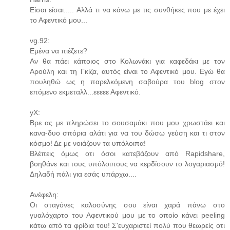
Είσαι είσαι..... Αλλά τι να κάνω με τις συνθήκες που με έχει
το Αφεντικό μου...
vg.92:
Εμένα να πιέζετε?
Αν θα πάει κάποιος στο Κολωνάκι για καφεδάκι με τον
Αρούλη και τη Γκίζα, αυτός είναι το Αφεντικό μου. Εγώ θα
πουληθώ ως η παρελκόμενη σαβούρα του blog στον
επόμενο εκμεταλλ...εεεεε Αφεντικό.
yX:
Βρε ας με πληρώσει το σουσαμάκι που μου χρωστάει και
κανα-δυο σπόρια αλάτι για να του δώσω γεύση και τι στον
κόσμο! Δε με νοιάζουν τα υπόλοιπα!
Βλέπεις όμως οτι όσοι κατεβάζουν από Rapidshare,
βοηθάνε και τους υπόλοιπους να κερδίσουν το λογαριασμό!
Δηλαδή πάλι για εσάς υπάρχω....
Ανέφελη:
Οι σταγόνες καλοσύνης σου είναι χαρά πάνω στο
γυαλόχαρτο του Αφεντικού μου με το οποίο κάνει peeling
κάτω από τα φρίδια του! Σ'ευχαριστεί πολύ που θεωρείς οτι