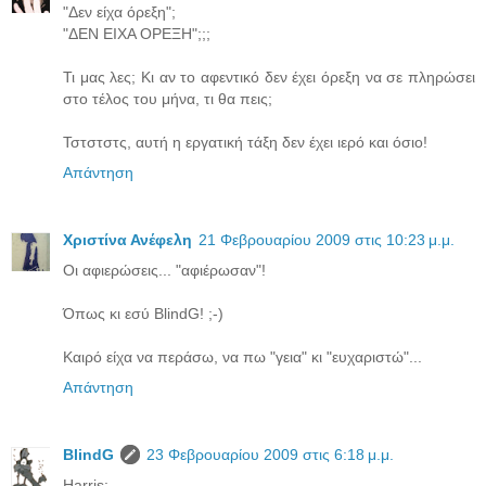
"Δεν είχα όρεξη";
"ΔΕΝ ΕΙΧΑ ΟΡΕΞΗ";;;
Τι μας λες; Κι αν το αφεντικό δεν έχει όρεξη να σε πληρώσει
στο τέλος του μήνα, τι θα πεις;
Τστστστς, αυτή η εργατική τάξη δεν έχει ιερό και όσιο!
Απάντηση
Χριστίνα Ανέφελη
21 Φεβρουαρίου 2009 στις 10:23 μ.μ.
Οι αφιερώσεις... "αφιέρωσαν"!
Όπως κι εσύ BlindG! ;-)
Καιρό είχα να περάσω, να πω "γεια" κι "ευχαριστώ"...
Απάντηση
BlindG
23 Φεβρουαρίου 2009 στις 6:18 μ.μ.
Harris: