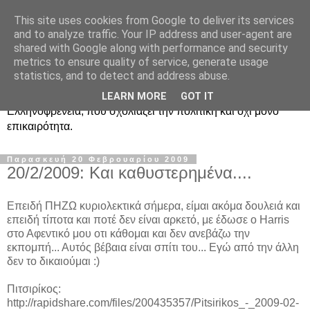
This site uses cookies from Google to deliver its services
Ραδιοφωνική
and to analyze traffic. Your IP address and user-agent are
shared with Google along with performance and security
Ελληνοφρένεια Unofficial
metrics to ensure quality of service, generate usage
statistics, and to detect and address abuse.
Η γνωστή ραδιοφωνική εκπομπή κατά κόσμον
LEARN MORE
GOT IT
Ελληνοφρένεια, που σχολιάζει την πολιτική και όχι μόνο
επικαιρότητα.
Παρασκευή 20 Φεβρουαρίου 2009
20/2/2009: Και καθυστερημένα....
Επειδή ΠΗΖΩ κυριολεκτικά σήμερα, είμαι ακόμα δουλειά και
επειδή τίποτα και ποτέ δεν είναι αρκετό, με έδωσε ο Harris
στο Αφεντικό μου οτι κάθομαι και δεν ανεβάζω την
εκπομπή... Αυτός βέβαια είναι σπίτι του... Εγώ από την άλλη
δεν το δικαιούμαι :)
Πιτσιρίκος:
http://rapidshare.com/files/200435357/Pitsirikos_-_2009-02-