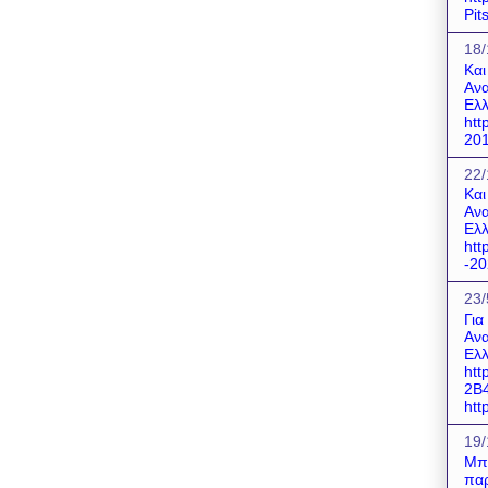
Pit
18/
Και
Ανα
Ελλ
htt
201
22/
Και
Ανα
Ελλ
htt
-20
23/
Για
Ανα
Ελλ
htt
2B
http
19/
Μπο
παρ