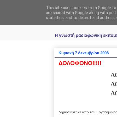
This site uses cookies from Google to d
Ραδιοφωνική
are shared with Google along with perf
statistics, and to detect and address 
Η γνωστή ραδιοφωνική εκπομπή 
Κυριακή 7 Δεκεμβρίου 2008
ΔΟΛΟΦΟΝΟΙ!!!!
Δ
Δ
Δ
Δημοσιεύτηκε απο τον
Εργαζόμενο