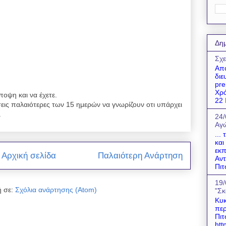
Δημ
Σχε
Απο
διε
pre
Χρό
ποψη και να έχετε.
22 Ι
εις παλαιότερες των 15 ημερών να γνωρίζουν οτι υπάρχει
.
24/
Αγώ
...
και
εκπ
Αρχική σελίδα
Παλαιότερη Ανάρτηση
Αντ
Πιτ
19/
 σε:
Σχόλια ανάρτησης (Atom)
"Σκ
Κυκ
περ
Πιτ
htt