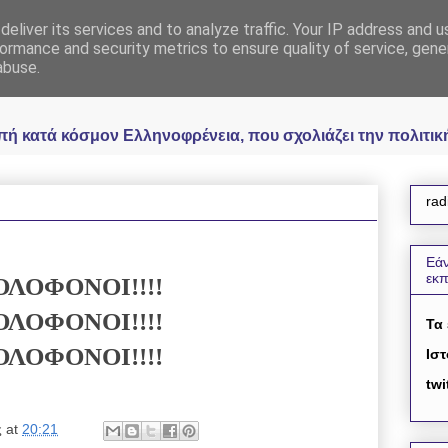
eliver its services and to analyze traffic. Your IP address and 
 Ελληνοφρένεια Unoff
ormance and security metrics to ensure quality of service, gen
abuse.
κατά κόσμον Ελληνοφρένεια, που σχολιάζει την πολιτική 
rad
Εάν
εκ
ΟΛΟΦΟΝΟΙ!!!!
ΟΛΟΦΟΝΟΙ!!!!
Τα
ΟΛΟΦΟΝΟΙ!!!!
Ιστ
twi
ς
at
20:21