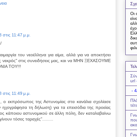
νεια
Σχε
Οι 
είν
αλλ
έχο
Ελλ
 στις 11:47 μ.μ.
δικ
αυτ
/
φιλ
λαιμαργία του νεοέλληνα για αίμα, αλλά για να αποκτήσει
 νεκρός" στις συνειδήσεις μας, και να ΜΗΝ ΞΕΧΑΣΟΥΜΕ
ΙΑ ΤΟΥ!!!
Τελ
Σύν
url
- 4
 στις 11:49 μ.μ.
Πλά
, ο εκπρόσωπος της Αστυνομίας στα κανάλια σχολίασε
τέτ
ν ηχογράφησα τη δήλωση) για τα επεισόδια της προείας
θος κάποιου αστυνομικού σε άλλη πόλη, δεν καταλαβαίνω
Γνω
ίνουν τόσες ταραχές".........
πο
ακο
Γνω