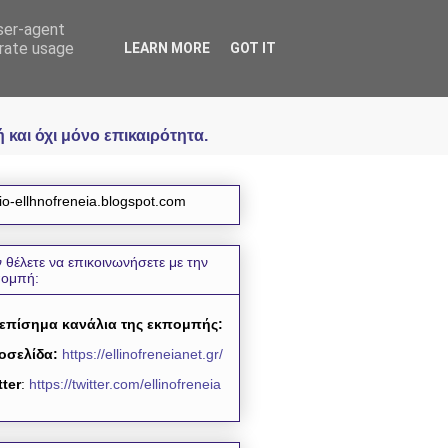
user-agent
icial
erate usage
LEARN MORE
GOT IT
και όχι μόνο επικαιρότητα.
io-ellhnofreneia.blogspot.com
 θέλετε να επικοινωνήσετε με την
πομπή:
 επίσημα κανάλια της εκπομπής:
οσελίδα:
https://ellinofreneianet.gr/
tter
:
https://twitter.com/ellinofreneia