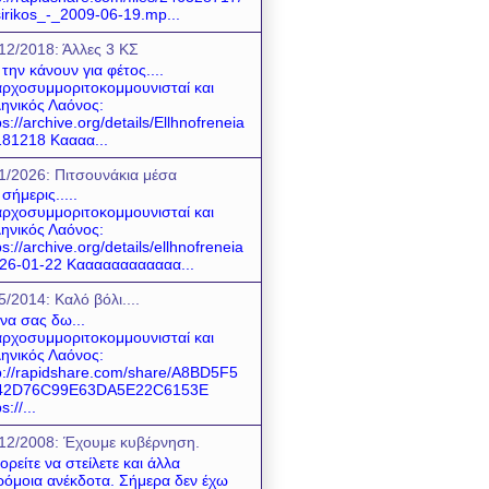
sirikos_-_2009-06-19.mp...
12/2018: Άλλες 3 ΚΣ
 την κάνουν για φέτος....
ρχοσυμμοριτοκομμουνισταί και
ηνικός Λαόνος:
ps://archive.org/details/Ellhnofreneia
81218 Καααα...
1/2026: Πιτσουνάκια μέσα
 σήμερις.....
ρχοσυμμοριτοκομμουνισταί και
ηνικός Λαόνος:
ps://archive.org/details/ellhnofreneia
26-01-22 Καααααααααααα...
5/2014: Καλό βόλι....
 να σας δω...
ρχοσυμμοριτοκομμουνισταί και
ηνικός Λαόνος:
p://rapidshare.com/share/A8BD5F5
42D76C99E63DA5E22C6153E
s://...
12/2008: Έχουμε κυβέρνηση.
ρείτε να στείλετε και άλλα
όμοια ανέκδοτα. Σήμερα δεν έχω