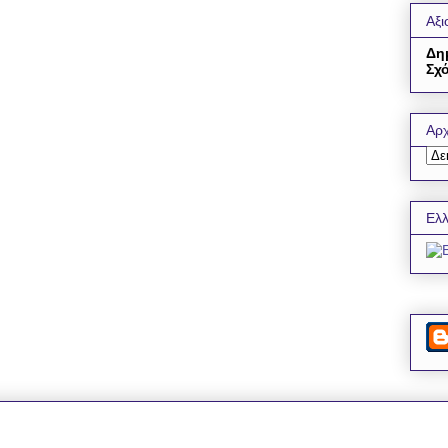
Αξι
Δη
Σχό
Αρχ
Ελλ