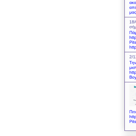
ακο
από
μας
18/
σήμ
Πάμ
htt
Pit
htt
2/1
Την
μισ
htt
Boy
Πιτ
htt
Pit