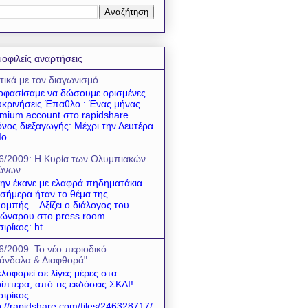
οφιλείς αναρτήσεις
τικά με τον διαγωνισμό
φασίσαμε να δώσουμε ορισμένες
υκρινήσεις Έπαθλο : Ένας μήνας
mium account στο rapidshare
νος διεξαγωγής: Μέχρι την Δευτέρα
ο...
6/2009: Η Κυρία των Ολυμπιακών
νων...
 την έκανε με ελαφρά πηδηματάκια
 σήμερα ήταν το θέμα της
ομπής... Αξίζει ο διάλογος του
ώναρου στο press room...
σιρίκος: ht...
6/2009: Το νέο περιοδικό
άνδαλα & Διαφθορά"
λοφορεί σε λίγες μέρες στα
ίπτερα, από τις εκδόσεις ΣΚΑΙ!
σιρίκος:
p://rapidshare.com/files/246328717/