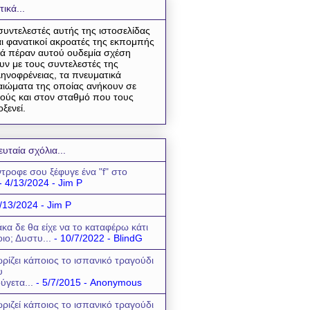
τικά...
συντελεστές αυτής της ιστοσελίδας
αι φανατικοί ακροατές της εκπομπής
ά πέραν αυτού ουδεμία σχέση
υν με τους συντελεστές της
ηνοφρένειας, τα πνευματικά
αιώματα της οποίας ανήκουν σε
ούς και στον σταθμό που τους
οξενεί.
ευταία σχόλια...
τροφε σου ξέφυγε ένα "f" στο
- 4/13/2024
- Jim P
/13/2024
- Jim P
κα δε θα είχε να το καταφέρω κάτι
οιο; Δυστυ...
- 10/7/2022
- BlindG
ρίζει κάποιος το ισπανικό τραγούδι
υ
ύγετα...
- 5/7/2015
- Anonymous
ριζεί κάποιος το ισπανικό τραγούδι