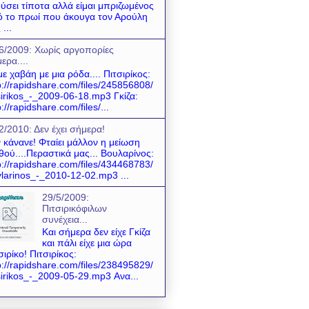
ύσει τίποτα αλλά είμαι μπριζωμένος
 το πρωί που άκουγα τον Αρούλη
 ...
6/2009: Χωρίς αργοπορίες
ερα....
ε χαβάη με μια ρόδα.... Πιτσιρίκος:
p://rapidshare.com/files/245856808/
sirikos_-_2009-06-18.mp3 Γκίζα:
p://rapidshare.com/files/...
2/2010: Δεν έχει σήμερα!
 κάνανε! Φταίει μάλλον η μείωση
θού....Περαστικά μας... Βουλαρίνος:
p://rapidshare.com/files/434468783/
larinos_-_2010-12-02.mp3 ...
29/5/2009:
Πιτσιρικόφιλων
συνέχεια...
Και σήμερα δεν είχε Γκίζα
και πάλι είχε μια ώρα
σιρίκο! Πιτσιρίκος:
p://rapidshare.com/files/238495829/
sirikos_-_2009-05-29.mp3 Ανα...