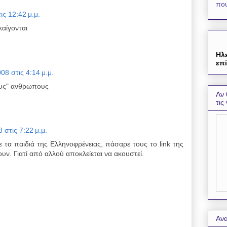
που
ις 12:42 μ.μ.
αίγονται
Ηλ
επί
08 στις 4:14 μ.μ.
μους" ανθρωπους
Αν 
τις
 στις 7:22 μ.μ.
με τα παιδιά της Ελληνοφρένειας, πάσαρε τους το link της
ουν. Γιατί από αλλού αποκλείεται να ακουστεί.
Ανα