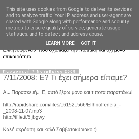
This site uses cookies from Google to deliver its services
Ραδιοφωνική
and to analyze traffic. Your IP address and user-agent are
shared with Google along with performance and security
Ελληνοφρένεια Unofficial
metrics to ensure quality of service, generate usage
statistics, and to detect and address abuse.
Η γνωστή ραδιοφωνική εκπομπή κατά κόσμον
LEARN MORE
GOT IT
Ελληνοφρένεια, που σχολιάζει την πολιτική και όχι μόνο
επικαιρότητα.
Παρασκευή 7 Νοεμβρίου 2008
7/11/2008: Ε? Τι έχει σήμερα είπαμε?
Α... Παρασκευή... Ε, αυτό ξέρω μόνο και τίποτα παραπάνω!
http://rapidshare.com/files/161521566/Ellhnofreneia_-
_2008-11-07.mp3
http://ifile.it/5ljbgwy
Καλή ακρόαση και καλό Σαββατοκύριακο :)