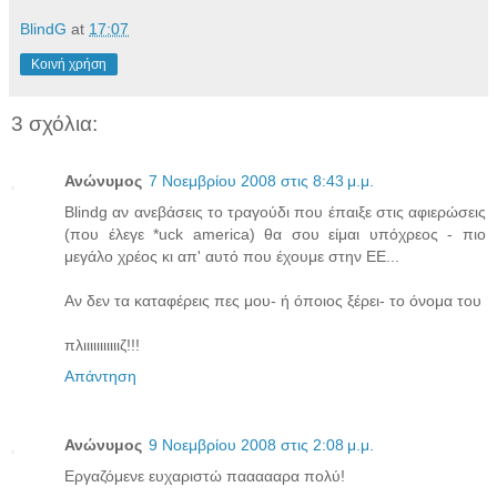
BlindG
at
17:07
Κοινή χρήση
3 σχόλια:
Ανώνυμος
7 Νοεμβρίου 2008 στις 8:43 μ.μ.
Blindg αν ανεβάσεις το τραγούδι που έπαιξε στις αφιερώσεις
(που έλεγε *uck america) θα σου είμαι υπόχρεος - πιο
μεγάλο χρέος κι απ' αυτό που έχουμε στην EE...
Αν δεν τα καταφέρεις πες μου- ή όποιος ξέρει- το όνομα του
πλιιιιιιιιιιιζ!!!
Απάντηση
Ανώνυμος
9 Νοεμβρίου 2008 στις 2:08 μ.μ.
Εργαζόμενε ευχαριστώ παααααρα πολύ!