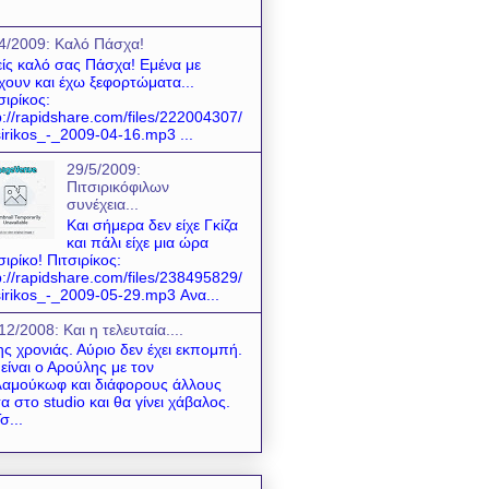
4/2009: Kαλό Πάσχα!
ίς καλό σας Πάσχα! Εμένα με
χουν και έχω ξεφορτώματα...
σιρίκος:
p://rapidshare.com/files/222004307/
sirikos_-_2009-04-16.mp3 ...
29/5/2009:
Πιτσιρικόφιλων
συνέχεια...
Και σήμερα δεν είχε Γκίζα
και πάλι είχε μια ώρα
σιρίκο! Πιτσιρίκος:
p://rapidshare.com/files/238495829/
sirikos_-_2009-05-29.mp3 Ανα...
12/2008: Και η τελευταία....
της χρονιάς. Αύριο δεν έχει εκπομπή.
είναι ο Αρούλης με τον
αμούκωφ και διάφορους άλλους
α στο studio και θα γίνει χάβαλος.
σ...