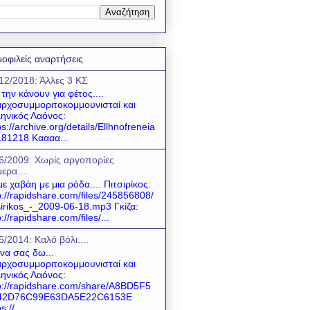
οφιλείς αναρτήσεις
12/2018: Άλλες 3 ΚΣ
 την κάνουν για φέτος....
ρχοσυμμοριτοκομμουνισταί και
ηνικός Λαόνος:
ps://archive.org/details/Ellhnofreneia
81218 Καααα...
6/2009: Χωρίς αργοπορίες
ερα....
ε χαβάη με μια ρόδα.... Πιτσιρίκος:
p://rapidshare.com/files/245856808/
sirikos_-_2009-06-18.mp3 Γκίζα:
p://rapidshare.com/files/...
5/2014: Καλό βόλι....
 να σας δω...
ρχοσυμμοριτοκομμουνισταί και
ηνικός Λαόνος:
p://rapidshare.com/share/A8BD5F5
42D76C99E63DA5E22C6153E
s://...