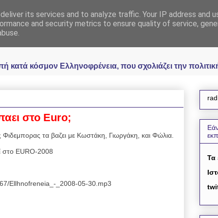
eliver its services and to analyze traffic. Your IP address and 
 Ελληνοφρένεια Unoff
ormance and security metrics to ensure quality of service, gen
abuse.
κατά κόσμον Ελληνοφρένεια, που σχολιάζει την πολιτική 
rad
παει στο Euro;
Εάν
 Φιδεμπορας τα βαζει με Κωστάκη, Γιωργάκη, και Φώλια.
εκ
εί στο EURΟ-2008
Τα
Ιστ
2467/Ellhnofreneia_-_2008-05-30.mp3
twi