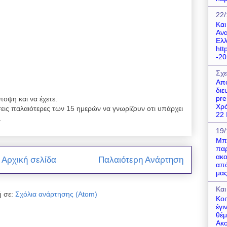
22/
Και
Ανα
Ελλ
htt
-20
Σχε
Απο
διε
pre
ποψη και να έχετε.
Χρό
εις παλαιότερες των 15 ημερών να γνωρίζουν οτι υπάρχει
22 Ι
.
19/
Μπο
παρ
ακο
Αρχική σελίδα
Παλαιότερη Ανάρτηση
από
μας
Και
 σε:
Σχόλια ανάρτησης (Atom)
Κοι
έγι
θέμ
Ακο