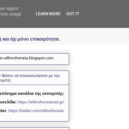
user-agent
icial
erate usage
LEARN MORE
GOT IT
και όχι μόνο επικαιρότητα.
io-ellhnofreneia.blogspot.com
 θέλετε να επικοινωνήσετε με την
πομπή:
 επίσημα κανάλια της εκπομπής:
οσελίδα:
https://ellinofreneianet.gr/
tter
:
https://twitter.com/ellinofreneia