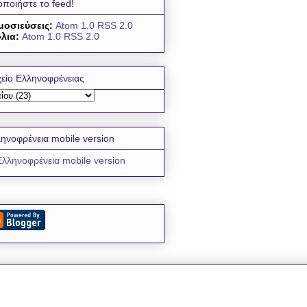
οποιήστε το feed!
μοσιεύσεις:
Atom 1.0
RSS 2.0
λια:
Atom 1.0
RSS 2.0
είο Ελληνοφρένειας
ηνοφρένεια mobile version