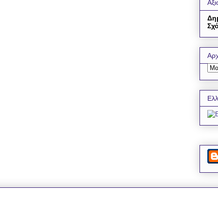
Αξι
Δη
Σχό
Αρχ
Ελλ