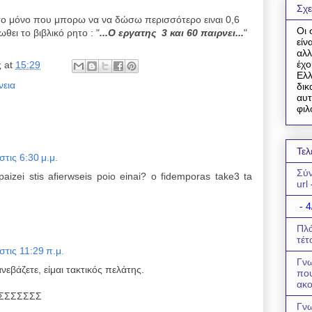
Σχε
το μόνο που μπορω να να δώσω περισσότερο ειναι 0,6
Οι 
ει το βιβλικό ρητο : "
...Ο εργατης 3 και 60 παιρνει...
"
είν
αλλ
έχο
ς
at
15:29
Ελλ
νεια
δικ
αυτ
φιλ
Τελ
τις 6:30 μ.μ.
Σύν
paizei stis afierwseis poio einai? o fidemporas take3 ta
url
- 4
Πλά
τέτ
τις 11:29 π.μ.
Γνω
εβάζετε, είμαι τακτικός πελάτης.
πο
ακο
ΣΣΣΣΣΣΣ
Γνω