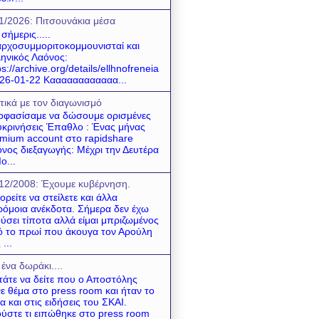
1/2026: Πιτσουνάκια μέσα
 σήμερις.....
ρχοσυμμοριτοκομμουνισταί και
ηνικός Λαόνος:
ps://archive.org/details/ellhnofreneia
26-01-22 Καααααααααααα...
τικά με τον διαγωνισμό
φασίσαμε να δώσουμε ορισμένες
υκρινήσεις Έπαθλο : Ένας μήνας
mium account στο rapidshare
νος διεξαγωγής: Μέχρι την Δευτέρα
ο...
12/2008: Έχουμε κυβέρνηση.
ρείτε να στείλετε και άλλα
όμοια ανέκδοτα. Σήμερα δεν έχω
ύσει τίποτα αλλά είμαι μπριζωμένος
 το πρωί που άκουγα τον Αρούλη
 ...
 ένα δωράκι....
τάτε να δείτε που ο Αποστόλης
νε θέμα στο press room και ήταν το
α και στις ειδήσεις του ΣΚΑΙ.
ύστε τι ειπώθηκε στο press room