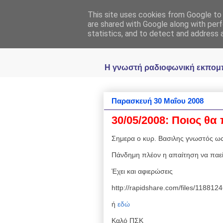
This site uses cookies from Google to d
Ραδιοφωνική
are shared with Google along with perf
statistics, and to detect and address 
Η γνωστή ραδιοφωνική εκπομπή 
Παρασκευή 30 Μαΐου 2008
30/05/2008: Ποιος θα 
Σημερα ο κυρ. Βασιλης γνωστός ως
Πάνδημη πλέον η απαίτηση να πα
Έχει και αφιερώσεις
http://rapidshare.com/files/11881
ή
εδώ
Καλό ΠΣΚ