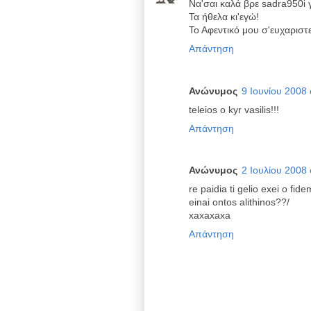
Να'σαι καλά βρε sadra950i γ
Τα ήθελα κι'εγώ!
Το Αφεντικό μου σ'ευχαριστε
Απάντηση
Ανώνυμος
9 Ιουνίου 2008 
teleios o kyr vasilis!!!
Απάντηση
Ανώνυμος
2 Ιουλίου 2008 
re paidia ti gelio exei o fi
einai ontos alithinos??/
xaxaxaxa
Απάντηση