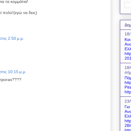
ια τα κομμάτια!
ί πολύ!(εγώ να δεις)
Δημ
18/
στις 2:50 μ.μ.
Και
Ανα
Ελλ
htt
201
18/
στις 10:15 μ.μ.
σήμ
Πάμ
demporas????
htt
Pit
htt
23/
Για
Ανα
Ελλ
htt
2B
http