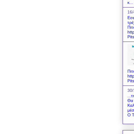
κ...
16/
Εσε
τρέ
Πιτ
htt
Pit
Πιτ
htt
Pit
30/
...
Θα 
Καλ
μέσ
Ο Τ