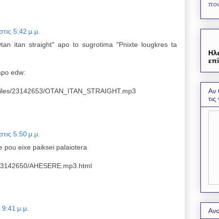
που
στις 5:42 μ.μ.
an itan straight" apo to sugrotima "Pnixte lougkres ta
Ηλ
επί
apo edw:
Αν 
om/files/23142653/OTAN_ITAN_STRAIGHT.mp3
τις
στις 5:50 μ.μ.
e pou eixe paiksei palaiotera
es/23142650/AHESERE.mp3.html
 9:41 μ.μ.
Ανα