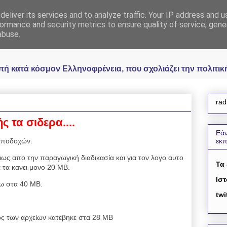
eliver its services and to analyze traffic. Your IP address and 
 Ελληνοφρένεια Unoff
ormance and security metrics to ensure quality of service, gen
abuse.
κατά κόσμον Ελληνοφρένεια, που σχολιάζει την πολιτική 
rad
ς τα σιδερα....
Εάν
αποδοχών.
εκ
ιως απο την παραγωγική διαδικασία και για τον λογο αυτο
Τα
 τα κανει μονο 20 ΜΒ.
Ιστ
ρω στα 40 ΜΒ.
twi
θος των αρχείων κατεβηκε στα 28 ΜΒ