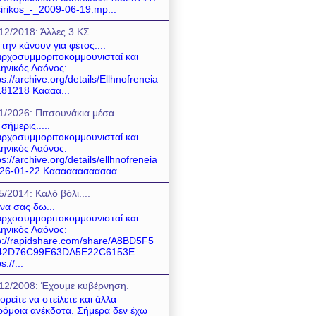
sirikos_-_2009-06-19.mp...
12/2018: Άλλες 3 ΚΣ
 την κάνουν για φέτος....
ρχοσυμμοριτοκομμουνισταί και
ηνικός Λαόνος:
ps://archive.org/details/Ellhnofreneia
81218 Καααα...
1/2026: Πιτσουνάκια μέσα
 σήμερις.....
ρχοσυμμοριτοκομμουνισταί και
ηνικός Λαόνος:
ps://archive.org/details/ellhnofreneia
26-01-22 Καααααααααααα...
5/2014: Καλό βόλι....
 να σας δω...
ρχοσυμμοριτοκομμουνισταί και
ηνικός Λαόνος:
p://rapidshare.com/share/A8BD5F5
42D76C99E63DA5E22C6153E
s://...
12/2008: Έχουμε κυβέρνηση.
ρείτε να στείλετε και άλλα
όμοια ανέκδοτα. Σήμερα δεν έχω