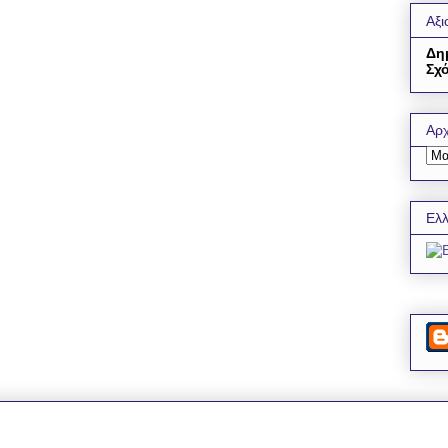
Αξι
Δη
Σχό
Αρχ
Ελλ