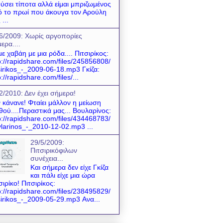
ύσει τίποτα αλλά είμαι μπριζωμένος
 το πρωί που άκουγα τον Αρούλη
 ...
6/2009: Χωρίς αργοπορίες
ερα....
ε χαβάη με μια ρόδα.... Πιτσιρίκος:
p://rapidshare.com/files/245856808/
sirikos_-_2009-06-18.mp3 Γκίζα:
p://rapidshare.com/files/...
2/2010: Δεν έχει σήμερα!
 κάνανε! Φταίει μάλλον η μείωση
θού....Περαστικά μας... Βουλαρίνος:
p://rapidshare.com/files/434468783/
larinos_-_2010-12-02.mp3 ...
29/5/2009:
Πιτσιρικόφιλων
συνέχεια...
Και σήμερα δεν είχε Γκίζα
και πάλι είχε μια ώρα
σιρίκο! Πιτσιρίκος:
p://rapidshare.com/files/238495829/
sirikos_-_2009-05-29.mp3 Ανα...