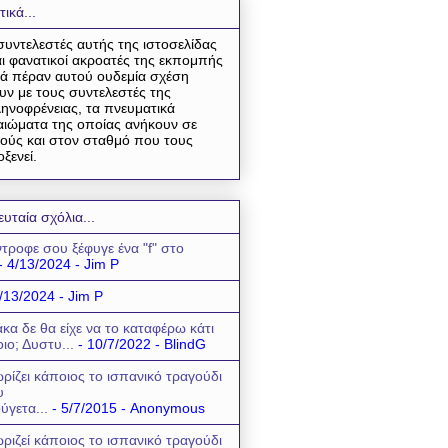
τικά...
συντελεστές αυτής της ιστοσελίδας
αι φανατικοί ακροατές της εκπομπής
ά πέραν αυτού ουδεμία σχέση
υν με τους συντελεστές της
ηνοφρένειας, τα πνευματικά
αιώματα της οποίας ανήκουν σε
ούς και στον σταθμό που τους
οξενεί.
ευταία σχόλια...
τροφε σου ξέφυγε ένα "f" στο
- 4/13/2024
- Jim P
/13/2024
- Jim P
κα δε θα είχε να το καταφέρω κάτι
οιο; Δυστυ...
- 10/7/2022
- BlindG
ρίζει κάποιος το ισπανικό τραγούδι
υ
ύγετα...
- 5/7/2015
- Anonymous
ριζεί κάποιος το ισπανικό τραγούδι