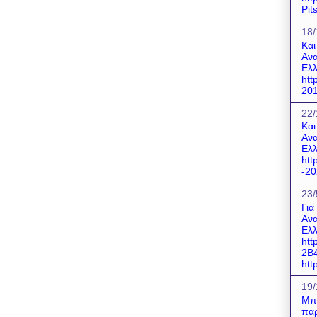
Pit
18/
Και
Ανα
Ελλ
htt
201
22/
Και
Ανα
Ελλ
htt
-20
23/
Για
Ανα
Ελλ
htt
2B
http
19/
Μπο
παρ