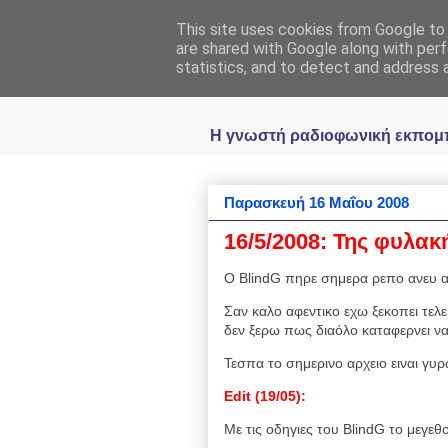
This site uses cookies from Google to d
Ραδιοφωνική
are shared with Google along with perf
statistics, and to detect and address 
Η γνωστή ραδιοφωνική εκπομπή 
Παρασκευή 16 Μαΐου 2008
16/5/2008: Της φυλακή
Ο BlindG πηρε σημερα ρεπο ανευ 
Σαν καλο αφεντικο εχω ξεκοπει τελε
δεν ξερω πως διαόλο καταφερνει να
Τεσπα το σημερινο αρχειο ειναι γυ
Edit
(19/05):
Με τις οδηγιες του BlindG το μεγε