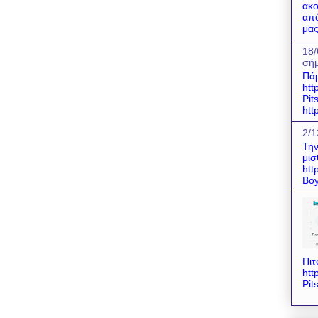
ακο
από
μας
18/
σήμ
Πάμ
htt
Pit
htt
2/1
Την
μισ
htt
Boy
Πιτ
htt
Pit