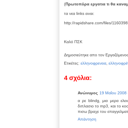
(
Πρωτοπόρα εργατια τι θα καναμ
τα νεα links ειναι:
http://rapidshare.com/files/11603
Καλό ΠΣΚ
Δημοσιεύτηκε απο τον
Εργαζόμενο
Ετικέτες:
ελληνοφρενεια
,
ελληνοφρέ
4 σχόλια:
Ανώνυμος
19 Μαΐου 2008 σ
α ρε blindg, μια μερα ελε
διπλασιο το mp3, και το κο
πισω βραχε του επαγγελματ
Απάντηση