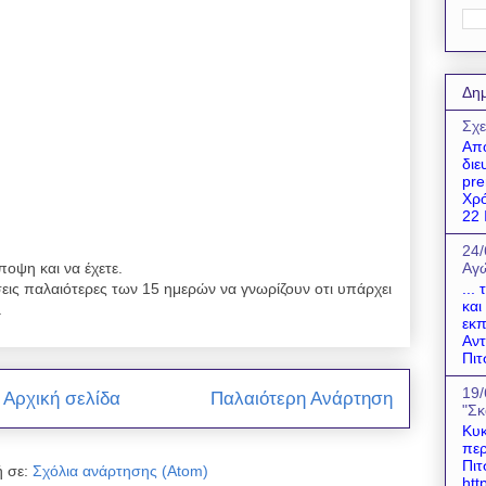
Δημ
Σχε
Απο
διε
pre
Χρό
22 Ι
24/
ποψη και να έχετε.
Αγώ
εις παλαιότερες των 15 ημερών να γνωρίζουν οτι υπάρχει
...
και
.
εκπ
Αντ
Πιτ
19/
Αρχική σελίδα
Παλαιότερη Ανάρτηση
"Σκ
Κυκ
περ
Πιτ
 σε:
Σχόλια ανάρτησης (Atom)
htt