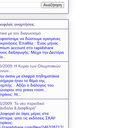
οφιλείς αναρτήσεις
τικά με τον διαγωνισμό
φασίσαμε να δώσουμε ορισμένες
υκρινήσεις Έπαθλο : Ένας μήνας
mium account στο rapidshare
νος διεξαγωγής: Μέχρι την Δευτέρα
ο...
6/2009: Η Κυρία των Ολυμπιακών
νων...
 την έκανε με ελαφρά πηδηματάκια
 σήμερα ήταν το θέμα της
ομπής... Αξίζει ο διάλογος του
ώναρου στο press room...
σιρίκος: ht...
6/2009: Το νέο περιοδικό
άνδαλα & Διαφθορά"
λοφορεί σε λίγες μέρες στα
ίπτερα, από τις εκδόσεις ΣΚΑΙ!
σιρίκος:
p://rapidshare.com/files/246328717/