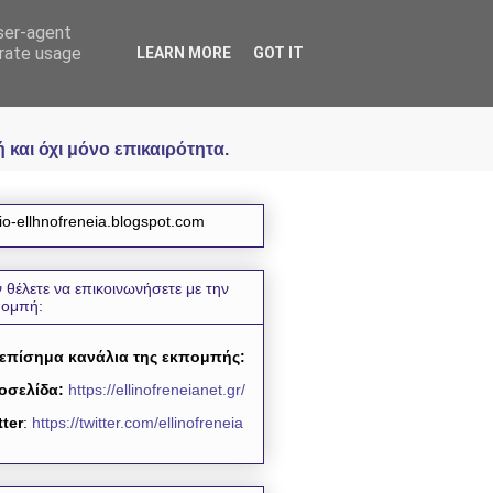
user-agent
icial
erate usage
LEARN MORE
GOT IT
και όχι μόνο επικαιρότητα.
io-ellhnofreneia.blogspot.com
 θέλετε να επικοινωνήσετε με την
πομπή:
 επίσημα κανάλια της εκπομπής:
οσελίδα:
https://ellinofreneianet.gr/
tter
:
https://twitter.com/ellinofreneia