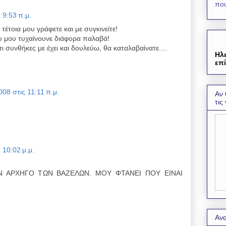
που
 9:53 π.μ.
έτοια μου γράφετε και με συγκινείτε!
 μου τυχαίνουνε διάφορα παλαβά!
ι συνθήκες με έχει και δουλεύω, θα καταλαβαίνατε....
Ηλ
επί
08 στις 11:11 π.μ.
Αν 
τις
 10:02 μ.μ.
 ΑΡΧΗΓΟ ΤΩΝ ΒΑΖΕΛΩΝ. ΜΟΥ ΦΤΑΝΕΙ ΠΟΥ ΕΙΝΑΙ
Ανα