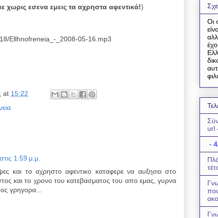
Σχε
ε χωρις εσενα εμεις τα αχρηστα αφεντικά!
)
Οι 
είν
αλλ
9818/Ellhnofreneia_-_2008-05-16.mp3
έχο
Ελλ
δικ
αυτ
φιλ
ς
at
15:22
Τελ
νεια
Σύν
url
- 4
τις 1:59 μ.μ.
Πλά
τέτ
ιψες και το αχρηστο αφεντικο καταφερε να αυξησει στο
στος και το χρονο του κατεβασματος του απο εμας, γυρνα
Γνω
ος γρηγορα...
πο
ακο
Γνω