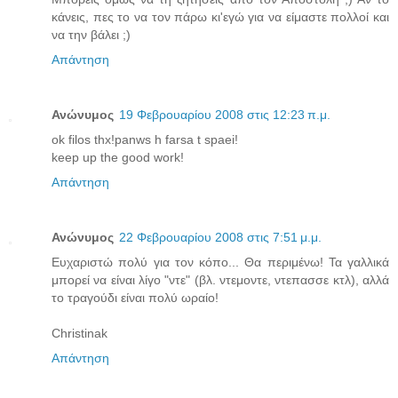
κάνεις, πες το να τον πάρω κι'εγώ για να είμαστε πολλοί και
να την βάλει ;)
Απάντηση
Ανώνυμος
19 Φεβρουαρίου 2008 στις 12:23 π.μ.
ok filos thx!panws h farsa t spaei!
keep up the good work!
Απάντηση
Ανώνυμος
22 Φεβρουαρίου 2008 στις 7:51 μ.μ.
Ευχαριστώ πολύ για τον κόπο... Θα περιμένω! Τα γαλλικά
μπορεί να είναι λίγο "ντε" (βλ. ντεμοντε, ντεπασσε κτλ), αλλά
το τραγούδι είναι πολύ ωραίο!
Christinak
Απάντηση