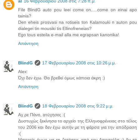
al
16 Φεβρουαρίου 2008 στις 7:28 π.μ.
File BlindG auto pou leei come on.....come on einai apo
tainia?
Den eheis prosvasi na rotiseis ton Kalamouki n auton pou
dialegei tin mousiki tis Ellinofreneias?
Ego tous esteila e-mail alla me egrapsan kanonika!
Απάντηση
BlindG
17 Φεβρουαρίου 2008 στις 10:26 μ.μ.
Alex:
Όχι δεν έχω. Θα βρεθεί όμως κάποια άκρη :)
Απάντηση
BlindG
18 Φεβρουαρίου 2008 στις 9:22 μ.μ.
Αχ ρε Πάνο, ατύχησες :(
Δυστυχώς ξεκίνησα το αρχείο της Ελληνοφρένειας στο τέλος
του 2006 και δεν έχω αυτήν με τη φάρσα για την απόδραση
:(
Μπορείς όμως να τη ζητήσεις από τον Αποστόλη ;) Αν το