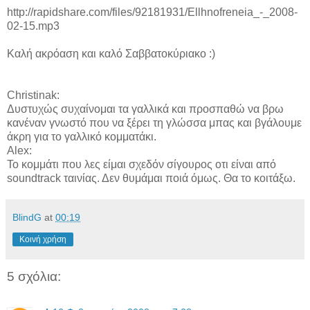
http://rapidshare.com/files/92181931/Ellhnofreneia_-_2008-
02-15.mp3
Καλή ακρόαση και καλό Σαββατοκύριακο :)
Christinak:
Δυστυχώς συχαίνομαι τα γαλλικά και προσπαθώ να βρω
κανέναν γνωστό που να ξέρει τη γλώσσα μπας και βγάλουμε
άκρη για το γαλλικό κομματάκι.
Alex:
Το κομμάτι που λες είμαι σχεδόν σίγουρος οτι είναι από
soundtrack ταινίας. Δεν θυμάμαι ποιά όμως. Θα το κοιτάξω.
BlindG
at
00:19
Κοινή χρήση
5 σχόλια: