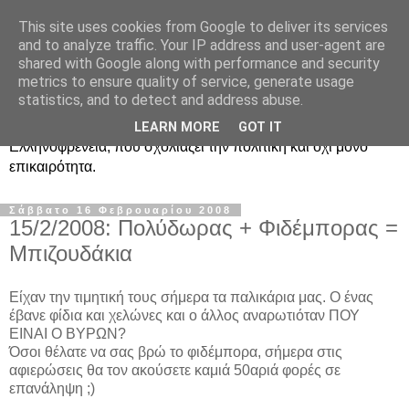
This site uses cookies from Google to deliver its services
Ραδιοφωνική
and to analyze traffic. Your IP address and user-agent are
shared with Google along with performance and security
Ελληνοφρένεια Unofficial
metrics to ensure quality of service, generate usage
statistics, and to detect and address abuse.
Η γνωστή ραδιοφωνική εκπομπή κατά κόσμον
LEARN MORE
GOT IT
Ελληνοφρένεια, που σχολιάζει την πολιτική και όχι μόνο
επικαιρότητα.
Σάββατο 16 Φεβρουαρίου 2008
15/2/2008: Πολύδωρας + Φιδέμπορας =
Μπιζουδάκια
Είχαν την τιμητική τους σήμερα τα παλικάρια μας. Ο ένας
έβανε φίδια και χελώνες και ο άλλος αναρωτιόταν ΠΟΥ
ΕΙΝΑΙ Ο ΒΥΡΩΝ?
Όσοι θέλατε να σας βρώ το φιδέμπορα, σήμερα στις
αφιερώσεις θα τον ακούσετε καμιά 50αριά φορές σε
επανάληψη ;)