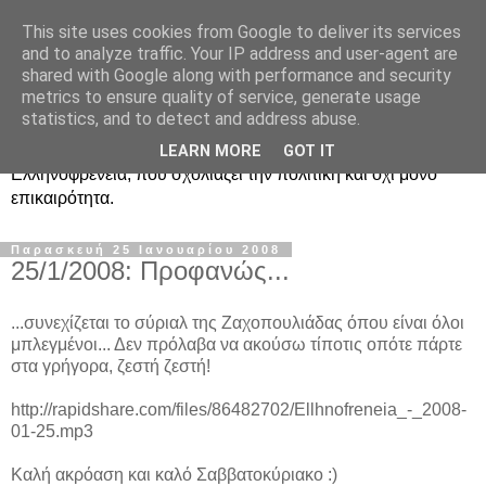
This site uses cookies from Google to deliver its services
Ραδιοφωνική
and to analyze traffic. Your IP address and user-agent are
shared with Google along with performance and security
Ελληνοφρένεια Unofficial
metrics to ensure quality of service, generate usage
statistics, and to detect and address abuse.
Η γνωστή ραδιοφωνική εκπομπή κατά κόσμον
LEARN MORE
GOT IT
Ελληνοφρένεια, που σχολιάζει την πολιτική και όχι μόνο
επικαιρότητα.
Παρασκευή 25 Ιανουαρίου 2008
25/1/2008: Προφανώς...
...συνεχίζεται το σύριαλ της Ζαχοπουλιάδας όπου είναι όλοι
μπλεγμένοι... Δεν πρόλαβα να ακούσω τίποτις οπότε πάρτε
στα γρήγορα, ζεστή ζεστή!
http://rapidshare.com/files/86482702/Ellhnofreneia_-_2008-
01-25.mp3
Καλή ακρόαση και καλό Σαββατοκύριακο :)