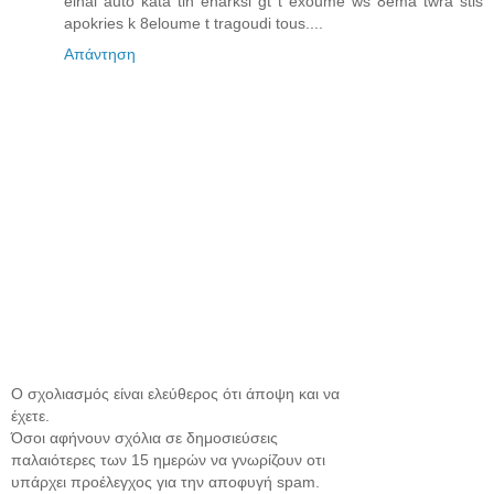
einai auto kata tin enarksi gt t exoume ws 8ema twra stis
apokries k 8eloume t tragoudi tous....
Απάντηση
Ο σχολιασμός είναι ελεύθερος ότι άποψη και να
έχετε.
Όσοι αφήνουν σχόλια σε δημοσιεύσεις
παλαιότερες των 15 ημερών να γνωρίζουν οτι
υπάρχει προέλεγχος για την αποφυγή spam.