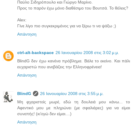
Παύλο Σιδηρόπουλο και Γιώργο Μαρίνο.
Προς το παρόν έχω μόνο διαθέσιμο του Βουτσά. Το θέλεις?
Alex:
Γίνε λίγο πιο συγκεκριμένος για να ξέρω τι να ψάξω ;)
Απάντηση
ctrl-alt-backspace
26 Ιανουαρίου 2008 στις 3:02 μ.μ.
BlindG δεν έχω κανένα πρόβλημα. Βάλε το εκείνο. Και πάλι
ευχαριστώ που ανεβάζεις την Ελληνοφρένεια!
Απάντηση
BlindG
26 Ιανουαρίου 2008 στις 3:55 μ.μ.
Μη φχαριστείς μωρέ, εδώ τη δουλειά μου κάνω... το
Αφεντικό μου με πληρώνει (με σφαλιάρες) για να είμαι
συνεπής! (κι'εγώ δεν είμαι....)
Απάντηση