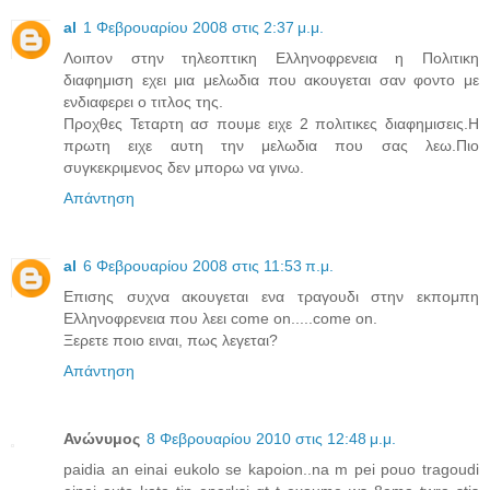
al
1 Φεβρουαρίου 2008 στις 2:37 μ.μ.
Λοιπον στην τηλεοπτικη Ελληνοφρενεια η Πολιτικη
διαφημιση εχει μια μελωδια που ακουγεται σαν φοντο με
ενδιαφερει ο τιτλος της.
Προχθες Τεταρτη ασ πουμε ειχε 2 πολιτικες διαφημισεις.Η
πρωτη ειχε αυτη την μελωδια που σας λεω.Πιο
συγκεκριμενος δεν μπορω να γινω.
Απάντηση
al
6 Φεβρουαρίου 2008 στις 11:53 π.μ.
Επισης συχνα ακουγεται ενα τραγουδι στην εκπομπη
Ελληνοφρενεια που λεει come on.....come on.
Ξερετε ποιο ειναι, πως λεγεται?
Απάντηση
Ανώνυμος
8 Φεβρουαρίου 2010 στις 12:48 μ.μ.
paidia an einai eukolo se kapoion..na m pei pouo tragoudi