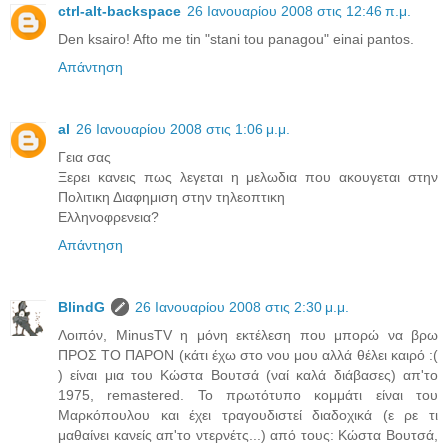
ctrl-alt-backspace
26 Ιανουαρίου 2008 στις 12:46 π.μ.
Den ksairo! Afto me tin "stani tou panagou" einai pantos.
Απάντηση
al
26 Ιανουαρίου 2008 στις 1:06 μ.μ.
Γεια σας
Ξερει κανεις πως λεγεται η μελωδια που ακουγεται στην
Πολιτικη Διαφημιση στην τηλεοπτικη
Ελληνοφρενεια?
Απάντηση
BlindG
26 Ιανουαρίου 2008 στις 2:30 μ.μ.
Λοιπόν, MinusTV η μόνη εκτέλεση που μπορώ να βρω
ΠΡΟΣ ΤΟ ΠΑΡΟΝ (κάτι έχω στο νου μου αλλά θέλει καιρό :(
) είναι μια του Κώστα Βουτσά (ναί καλά διάβασες) απ'το
1975, remastered. Το πρωτότυπο κομμάτι είναι του
Μαρκόπουλου και έχει τραγουδιστεί διαδοχικά (ε ρε τι
μαθαίνει κανείς απ'το ντερνέτς...) από τους: Κώστα Βουτσά,