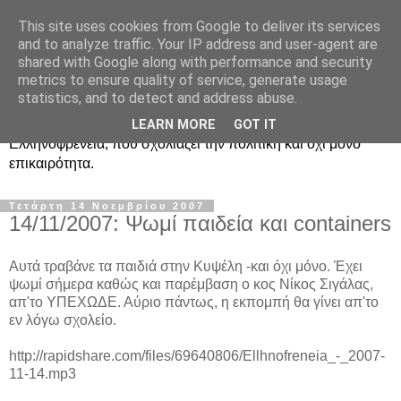
This site uses cookies from Google to deliver its services
Ραδιοφωνική
and to analyze traffic. Your IP address and user-agent are
shared with Google along with performance and security
Ελληνοφρένεια Unofficial
metrics to ensure quality of service, generate usage
statistics, and to detect and address abuse.
Η γνωστή ραδιοφωνική εκπομπή κατά κόσμον
LEARN MORE
GOT IT
Ελληνοφρένεια, που σχολιάζει την πολιτική και όχι μόνο
επικαιρότητα.
Τετάρτη 14 Νοεμβρίου 2007
14/11/2007: Ψωμί παιδεία και containers
Αυτά τραβάνε τα παιδιά στην Κυψέλη -και όχι μόνο. Έχει
ψωμί σήμερα καθώς και παρέμβαση ο κος Νίκος Σιγάλας,
απ'το ΥΠΕΧΩΔΕ. Αύριο πάντως, η εκπομπή θα γίνει απ'το
εν λόγω σχολείο.
http://rapidshare.com/files/69640806/Ellhnofreneia_-_2007-
11-14.mp3