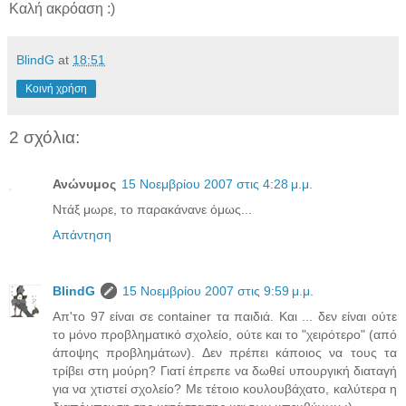
Καλή ακρόαση :)
BlindG
at
18:51
Κοινή χρήση
2 σχόλια:
Ανώνυμος
15 Νοεμβρίου 2007 στις 4:28 μ.μ.
Ντάξ μωρε, το παρακάνανε όμως...
Απάντηση
BlindG
15 Νοεμβρίου 2007 στις 9:59 μ.μ.
Απ'το 97 είναι σε container τα παιδιά. Και ... δεν είναι ούτε
το μόνο προβληματικό σχολείο, ούτε και το "χειρότερο" (από
άποψης προβλημάτων). Δεν πρέπει κάποιος να τους τα
τρίβει στη μούρη? Γιατί έπρεπε να δωθεί υπουργική διαταγή
για να χτιστεί σχολείο? Με τέτοιο κουλουβάχατο, καλύτερα η