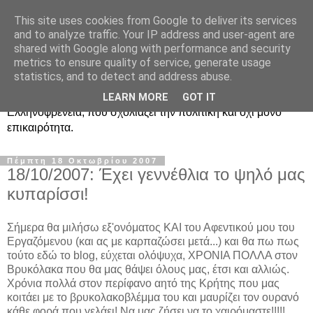
This site uses cookies from Google to deliver its services
Ραδιοφωνική
and to analyze traffic. Your IP address and user-agent are
shared with Google along with performance and security
Ελληνοφρένεια Unofficial
metrics to ensure quality of service, generate usage
statistics, and to detect and address abuse.
Η γνωστή ραδιοφωνική εκπομπή κατά κόσμον
LEARN MORE
GOT IT
Ελληνοφρένεια, που σχολιάζει την πολιτική και όχι μόνο
επικαιρότητα.
Πέμπτη 18 Οκτωβρίου 2007
18/10/2007: Έχει γεννέθλια το ψηλό μας
κυπαρίσσι!
Σήμερα θα μιλήσω εξ'ονόματος ΚΑΙ του Αφεντικού μου του
Εργαζόμενου (και ας με καρπαζώσει μετά...) και θα πω πως
τούτο εδώ το blog, εύχεται ολόψυχα, ΧΡΟΝΙΑ ΠΟΛΛΑ στον
Βρυκόλακα που θα μας θάψει όλους μας, έτσι και αλλιώς.
Χρόνια πολλά στον περίφανο αητό της Κρήτης που μας
κοιτάει με το βρυκολακοβλέμμα του και μαυρίζει τον ουρανό
κάθε φορά που γελάει! Να μας ζήσει να το χαιρόμαστε!!!!!