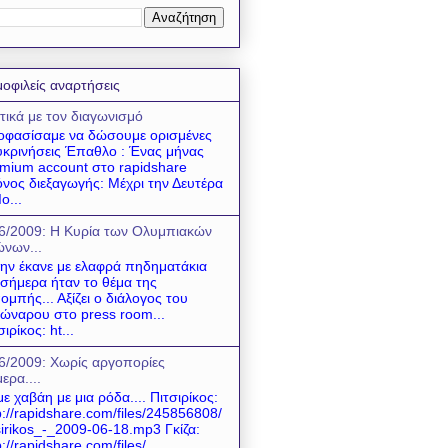
οφιλείς αναρτήσεις
τικά με τον διαγωνισμό
φασίσαμε να δώσουμε ορισμένες
υκρινήσεις Έπαθλο : Ένας μήνας
mium account στο rapidshare
νος διεξαγωγής: Μέχρι την Δευτέρα
ο...
6/2009: Η Κυρία των Ολυμπιακών
νων...
 την έκανε με ελαφρά πηδηματάκια
 σήμερα ήταν το θέμα της
ομπής... Αξίζει ο διάλογος του
ώναρου στο press room...
σιρίκος: ht...
6/2009: Χωρίς αργοπορίες
ερα....
ε χαβάη με μια ρόδα.... Πιτσιρίκος:
p://rapidshare.com/files/245856808/
sirikos_-_2009-06-18.mp3 Γκίζα:
p://rapidshare.com/files/...