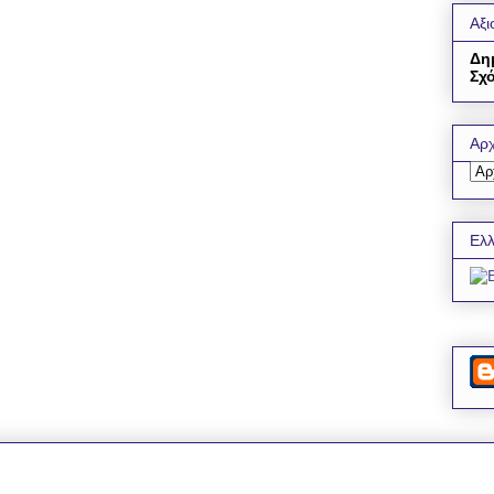
Αξι
Δη
Σχό
Αρχ
Ελλ