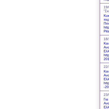
19/
"Σκ
Κυκ
περ
Πιτ
htt
Pit
18/
Και
Ανα
Ελλ
htt
201
22/
Και
Ανα
Ελλ
htt
-20
23/
Για
Ανα
Ελλ