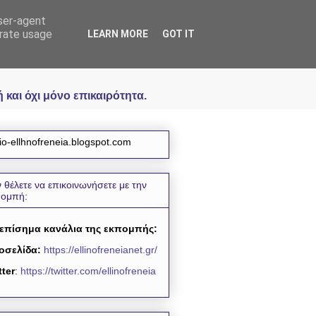
user-agent
icial
erate usage
LEARN MORE
GOT IT
και όχι μόνο επικαιρότητα.
io-ellhnofreneia.blogspot.com
 θέλετε να επικοινωνήσετε με την
πομπή:
 επίσημα κανάλια της εκπομπής:
οσελίδα:
https://ellinofreneianet.gr/
tter
:
https://twitter.com/ellinofreneia