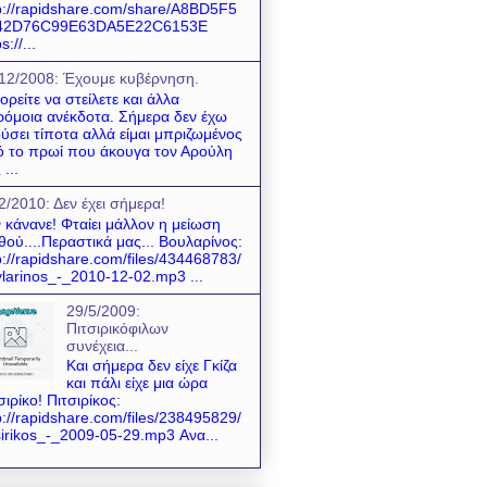
p://rapidshare.com/share/A8BD5F5
42D76C99E63DA5E22C6153E
s://...
12/2008: Έχουμε κυβέρνηση.
ρείτε να στείλετε και άλλα
όμοια ανέκδοτα. Σήμερα δεν έχω
ύσει τίποτα αλλά είμαι μπριζωμένος
 το πρωί που άκουγα τον Αρούλη
 ...
2/2010: Δεν έχει σήμερα!
 κάνανε! Φταίει μάλλον η μείωση
θού....Περαστικά μας... Βουλαρίνος:
p://rapidshare.com/files/434468783/
larinos_-_2010-12-02.mp3 ...
29/5/2009:
Πιτσιρικόφιλων
συνέχεια...
Και σήμερα δεν είχε Γκίζα
και πάλι είχε μια ώρα
σιρίκο! Πιτσιρίκος:
p://rapidshare.com/files/238495829/
sirikos_-_2009-05-29.mp3 Ανα...