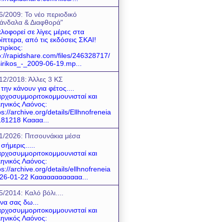
6/2009: Το νέο περιοδικό
άνδαλα & Διαφθορά"
λοφορεί σε λίγες μέρες στα
ίπτερα, από τις εκδόσεις ΣΚΑΙ!
σιρίκος:
p://rapidshare.com/files/246328717/
sirikos_-_2009-06-19.mp...
12/2018: Άλλες 3 ΚΣ
 την κάνουν για φέτος....
ρχοσυμμοριτοκομμουνισταί και
ηνικός Λαόνος:
ps://archive.org/details/Ellhnofreneia
81218 Καααα...
1/2026: Πιτσουνάκια μέσα
 σήμερις.....
ρχοσυμμοριτοκομμουνισταί και
ηνικός Λαόνος:
ps://archive.org/details/ellhnofreneia
26-01-22 Καααααααααααα...
5/2014: Καλό βόλι....
 να σας δω...
ρχοσυμμοριτοκομμουνισταί και
ηνικός Λαόνος: