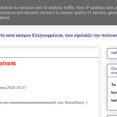
eliver its services and to analyze traffic. Your IP address and 
 Ελληνοφρένεια Unoff
ormance and security metrics to ensure quality of service, gen
abuse.
κατά κόσμον Ελληνοφρένεια, που σχολιάζει την πολιτική 
rad
ρένεια
Εάν
εκ
Τα
reneia-2025-10-27
Ιστ
twi
 και κααααααααααααααααααααλή σας διασκέδαση :)