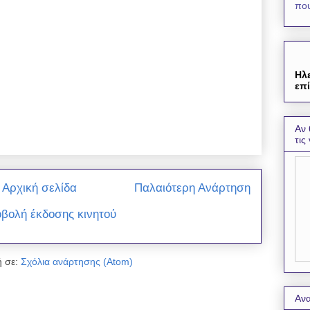
που
Ηλ
επί
Αν 
τις
Αρχική σελίδα
Παλαιότερη Ανάρτηση
βολή έκδοσης κινητού
 σε:
Σχόλια ανάρτησης (Atom)
Ανα