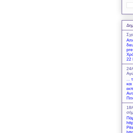
Δημ
Σχε
Απο
διε
pre
Χρό
22 Ι
24/
Αγώ
...
και
εκπ
Αντ
Πιτ
18/
σήμ
Πάμ
htt
Pit
htt