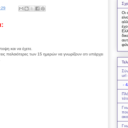
Σχε
:29
Οι 
είν
αλλ
α:
έχο
Ελλ
δικ
αυτ
φιλ
ποψη και να έχετε.
εις παλαιότερες των 15 ημερών να γνωρίζουν οτι υπάρχει
.
Τελ
Σύν
url
- 4
Πλά
τέτ
Γνω
πο
ακο
Γνω