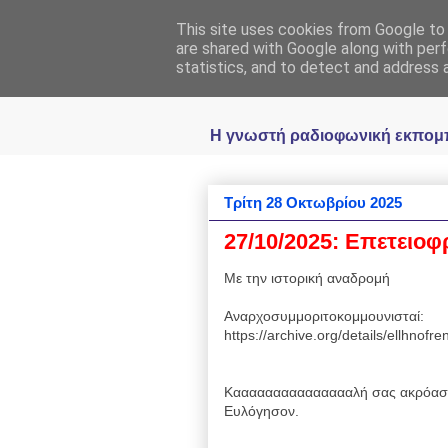
This site uses cookies from Google to d
Ραδιοφωνική
are shared with Google along with perf
statistics, and to detect and address 
Η γνωστή ραδιοφωνική εκπομπή 
Τρίτη 28 Οκτωβρίου 2025
27/10/2025: Επετειοφ
Με την ιστορική αναδρομή
Αναρχοσυμμοριτοκομμουνισταί:
https://archive.org/details/ellhnof
Καααααααααααααααλή σας ακρόαση
Ευλόγησον.