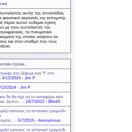
τικά...
συντελεστές αυτής της ιστοσελίδας
αι φανατικοί ακροατές της εκπομπής
ά πέραν αυτού ουδεμία σχέση
υν με τους συντελεστές της
ηνοφρένειας, τα πνευματικά
αιώματα της οποίας ανήκουν σε
ούς και στον σταθμό που τους
οξενεί.
ευταία σχόλια...
τροφε σου ξέφυγε ένα "f" στο
- 4/13/2024
- Jim P
/13/2024
- Jim P
κα δε θα είχε να το καταφέρω κάτι
οιο; Δυστυ...
- 10/7/2022
- BlindG
ρίζει κάποιος το ισπανικό τραγούδι
υ
ύγετα...
- 5/7/2015
- Anonymous
ριζεί κάποιος το ισπανικό τραγούδι