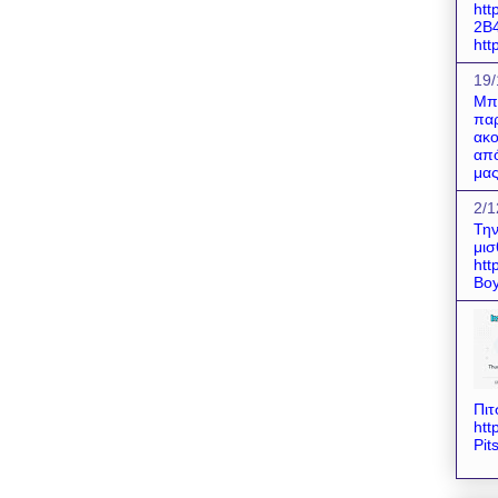
htt
2B
http
19/
Μπο
παρ
ακο
από
μας
2/1
Την
μισ
htt
Boy
Πιτ
htt
Pit