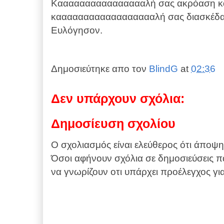
Κααααααααααααααααλή σας ακρόαση κ
κααααααααααααααααααλή σας διασκέδα
Ευλόγησον.
Δημοσιεύτηκε απο τον
BlindG
at
02:36
Δεν υπάρχουν σχόλια:
Δημοσίευση σχολίου
Ο σχολιασμός είναι ελεύθερος ότι άποψη 
Όσοι αφήνουν σχόλια σε δημοσιεύσεις π
να γνωρίζουν οτι υπάρχει προέλεγχος γ