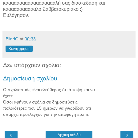
κααααααααααααααααααλή σας διασκέδαση και
καααααααααααλό Σαββατοκύριακο :)
Ευλόγησον.
BlindG
at
00:33
Κοινή χρήση
Δεν υπάρχουν σχόλια:
Δημοσίευση σχολίου
Ο σχολιασμός είναι ελεύθερος ότι άποψη και να
έχετε.
Όσοι αφήνουν σχόλια σε δημοσιεύσεις
παλαιότερες των 15 ημερών να γνωρίζουν οτι
υπάρχει προέλεγχος για την αποφυγή spam.
‹
›
Αρχική σελίδα