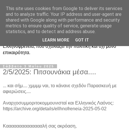
This site uses cookies from Google to deliver its services
Ραδιοφωνική
and to analyze traffic. Your IP address and user-agent are
shared with Google along with performance and security
Ελληνοφρένεια Unofficial
metrics to ensure quality of service, generate usage
statistics, and to detect and address abuse.
Η γνωστή ραδιοφωνική εκπομπή κατά κόσμον
LEARN MORE
GOT IT
Ελληνοφρένεια, που σχολιάζει την πολιτική και όχι μόνο
επικαιρότητα.
Σάββατο 3 Μαΐου 2025
2/5/2025: Πιτσουνάκια μέσα....
... και σήμ.... χμμμμ ναι, το κάνανε σχεδόν Παρασκευή με
αφιερώσεις....
Αναρχοσυμμοριτοκομμουνισταί και Ελληνικός Λαόνος:
https://archive.org/details/ellhnofreneia-2025-05-02
Κααααααααααααααλή σας ακρόαση,