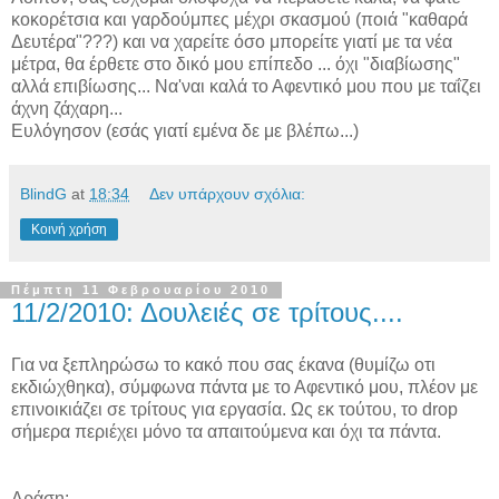
κοκορέτσια και γαρδούμπες μέχρι σκασμού (ποιά "καθαρά
Δευτέρα"???) και να χαρείτε όσο μπορείτε γιατί με τα νέα
μέτρα, θα έρθετε στο δικό μου επίπεδο ... όχι "διαβίωσης"
αλλά επιβίωσης... Να'ναι καλά το Αφεντικό μου που με ταΐζει
άχνη ζάχαρη...
Ευλόγησον (εσάς γιατί εμένα δε με βλέπω...)
BlindG
at
18:34
Δεν υπάρχουν σχόλια:
Κοινή χρήση
Πέμπτη 11 Φεβρουαρίου 2010
11/2/2010: Δουλειές σε τρίτους....
Για να ξεπληρώσω το κακό που σας έκανα (θυμίζω οτι
εκδιώχθηκα), σύμφωνα πάντα με το Αφεντικό μου, πλέον με
επινοικιάζει σε τρίτους για εργασία. Ως εκ τούτου, το drop
σήμερα περιέχει μόνο τα απαιτούμενα και όχι τα πάντα.
Δράση: