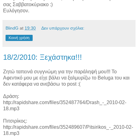
σας Σαββατοκύριακο :)
Ευλόγησον.
BlindG
at
19:30
Δεν υπάρχουν σχόλια:
Κοινή χρήση
18/2/2010: Ξεχάστηκα!!!
Ζητώ ταπεινά συγγνώμη για την παράληψή μου!!! Το
Αφεντικό μου με είχε βάλει να ξαλμυρίζω το Beluga του και
δεν κατάφερα να ανεβάσω το post :(
Δράση:
http://rapidshare.com/files/352487764/Drash_-_2010-02-
18.mp3
Πιτσιρίκος:
http://rapidshare.com/files/352489607/Pitsirikos_-_2010-02-
18.mp3