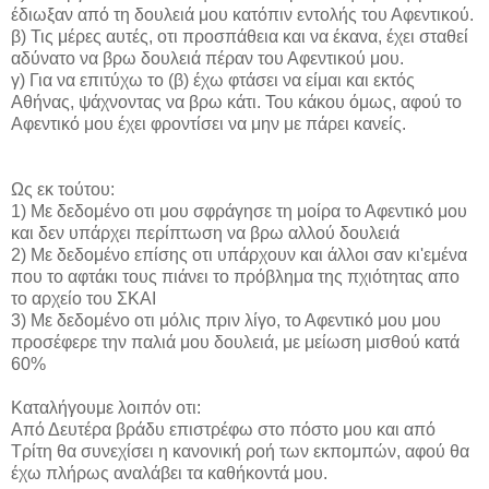
έδιωξαν από τη δουλειά μου κατόπιν εντολής του Αφεντικού.
β) Τις μέρες αυτές, οτι προσπάθεια και να έκανα, έχει σταθεί
αδύνατο να βρω δουλειά πέραν του Αφεντικού μου.
γ) Για να επιτύχω το (β) έχω φτάσει να είμαι και εκτός
Αθήνας, ψάχνοντας να βρω κάτι. Του κάκου όμως, αφού το
Αφεντικό μου έχει φροντίσει να μην με πάρει κανείς.
Ως εκ τούτου:
1) Με δεδομένο οτι μου σφράγησε τη μοίρα το Αφεντικό μου
και δεν υπάρχει περίπτωση να βρω αλλού δουλειά
2) Με δεδομένο επίσης οτι υπάρχουν και άλλοι σαν κι'εμένα
που το αφτάκι τους πιάνει το πρόβλημα της πχιότητας απο
το αρχείο του ΣΚΑΙ
3) Με δεδομένο οτι μόλις πριν λίγο, το Αφεντικό μου μου
προσέφερε την παλιά μου δουλειά, με μείωση μισθού κατά
60%
Καταλήγουμε λοιπόν οτι:
Από Δευτέρα βράδυ επιστρέφω στο πόστο μου και από
Τρίτη θα συνεχίσει η κανονική ροή των εκπομπών, αφού θα
έχω πλήρως αναλάβει τα καθήκοντά μου.