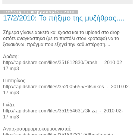
Τετάρτη 17 Φεβρουαρίου 2010
17/2/2010: To πήξιμο της μυζήθρας....
Σήμερα γίνανε αρκετά και έχασα και το upload στο drop
οπότε αναγκάστηκα (με το πιστόλι στον κρόταφο) να το
ξανακάνω, πράγμα που εξηγεί την καθυστέρηση....
Δράση:
http://rapidshare.com/files/351812830/Drash_-_2010-02-
17.mp3
Πιτσιρίκος:
http://rapidshare.com/files/352005655/Pitsirikos_-_2010-02-
17.mp3
Γκίζα:
http://rapidshare.com/files/351954631/Gkiza_-_2010-02-
17.mp3
Αναρχοσυμμοριτοκομμουνισταί:
http://rapidshare.com/files/351897821/Ellhnofreneia_-