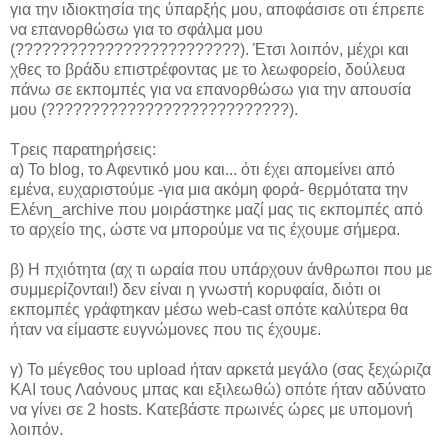
για την ιδιοκτησία της ύπαρξής μου, αποφάσισε οτι έπρεπε
να επανορθώσω για το σφάλμα μου
(?????????????????????????). Έτσι λοιπόν, μέχρι και
χθες το βράδυ επιστρέφοντας με το λεωφορείο, δούλευα
πάνω σε εκπομπές για να επανορθώσω για την απουσία
μου (???????????????????????????).
Τρεις παρατηρήσεις:
α) Το blog, το Αφεντικό μου και... ότι έχει απομείνει από
εμένα, ευχαριστούμε -για μια ακόμη φορά- θερμότατα την
Ελένη_archive που μοιράστηκε μαζί μας τις εκπομπές από
το αρχείο της, ώστε να μπορούμε να τις έχουμε σήμερα.
β) Η πχιότητα (αχ τι ωραία που υπάρχουν άνθρωποι που με
συμμερίζονται!) δεν είναι η γνωστή κορυφαία, διότι οι
εκπομπές γράφτηκαν μέσω web-cast οπότε καλύτερα θα
ήταν να είμαστε ευγνώμονες που τις έχουμε.
γ) Το μέγεθος του upload ήταν αρκετά μεγάλο (σας ξεχώριζα
ΚΑΙ τους Λαόνους μπας και εξιλεωθώ) οπότε ήταν αδύνατο
να γίνει σε 2 hosts. Κατεβάστε πρωινές ώρες με υπομονή
λοιπόν.