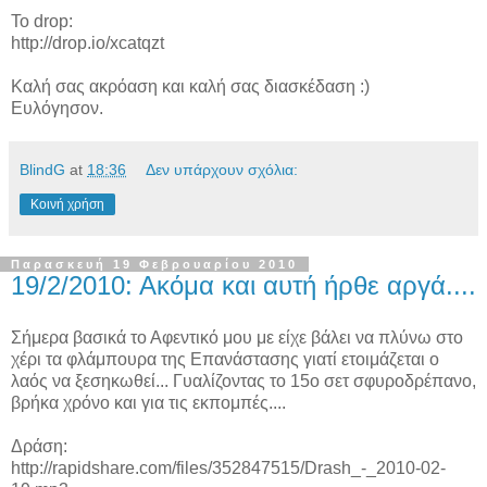
To drop:
http://drop.io/xcatqzt
Καλή σας ακρόαση και καλή σας διασκέδαση :)
Ευλόγησον.
BlindG
at
18:36
Δεν υπάρχουν σχόλια:
Κοινή χρήση
Παρασκευή 19 Φεβρουαρίου 2010
19/2/2010: Ακόμα και αυτή ήρθε αργά....
Σήμερα βασικά το Αφεντικό μου με είχε βάλει να πλύνω στο
χέρι τα φλάμπουρα της Επανάστασης γιατί ετοιμάζεται ο
λαός να ξεσηκωθεί... Γυαλίζοντας το 15ο σετ σφυροδρέπανο,
βρήκα χρόνο και για τις εκπομπές....
Δράση:
http://rapidshare.com/files/352847515/Drash_-_2010-02-