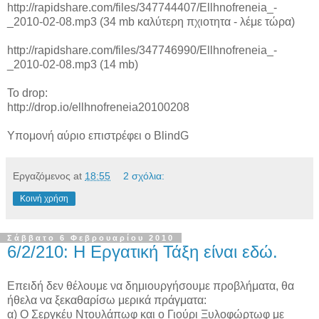
http://rapidshare.com/files/347744407/Ellhnofreneia_-
_2010-02-08.mp3 (34 mb καλύτερη πχιοτητα - λέμε τώρα)
http://rapidshare.com/files/347746990/Ellhnofreneia_-
_2010-02-08.mp3 (14 mb)
To drop:
http://drop.io/ellhnofreneia20100208
Υπομονή αύριο επιστρέφει ο BlindG
Εργαζόμενος
at
18:55
2 σχόλια:
Κοινή χρήση
Σάββατο 6 Φεβρουαρίου 2010
6/2/210: H Εργατική Τάξη είναι εδώ.
Επειδή δεν θέλουμε να δημιουργήσουμε προβλήματα, θα
ήθελα να ξεκαθαρίσω μερικά πράγματα:
α) Ο Σεργκέυ Ντουλάπωφ και ο Γιούρι Ξυλοφώρτωφ με