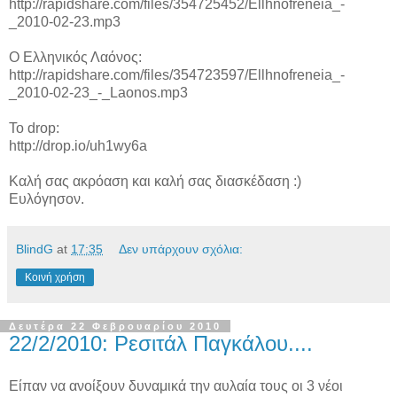
http://rapidshare.com/files/354725452/Ellhnofreneia_-
_2010-02-23.mp3
Ο Ελληνικός Λαόνος:
http://rapidshare.com/files/354723597/Ellhnofreneia_-
_2010-02-23_-_Laonos.mp3
To drop:
http://drop.io/uh1wy6a
Καλή σας ακρόαση και καλή σας διασκέδαση :)
Ευλόγησον.
BlindG
at
17:35
Δεν υπάρχουν σχόλια:
Κοινή χρήση
Δευτέρα 22 Φεβρουαρίου 2010
22/2/2010: Ρεσιτάλ Παγκάλου....
Είπαν να ανοίξουν δυναμικά την αυλαία τους οι 3 νέοι