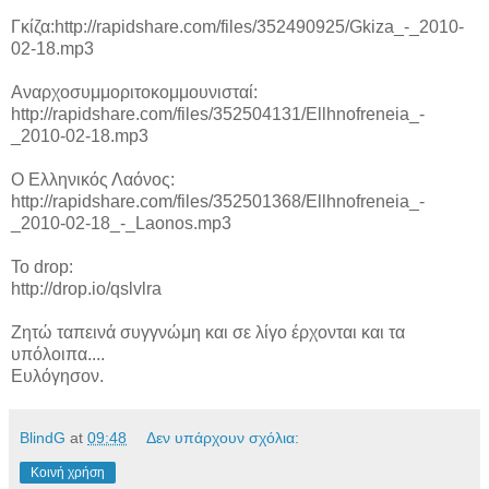
Γκίζα:http://rapidshare.com/files/352490925/Gkiza_-_2010-
02-18.mp3
Αναρχοσυμμοριτοκομμουνισταί:
http://rapidshare.com/files/352504131/Ellhnofreneia_-
_2010-02-18.mp3
Ο Ελληνικός Λαόνος:
http://rapidshare.com/files/352501368/Ellhnofreneia_-
_2010-02-18_-_Laonos.mp3
To drop:
http://drop.io/qslvlra
Ζητώ ταπεινά συγγνώμη και σε λίγο έρχονται και τα
υπόλοιπα....
Ευλόγησον.
BlindG
at
09:48
Δεν υπάρχουν σχόλια:
Κοινή χρήση