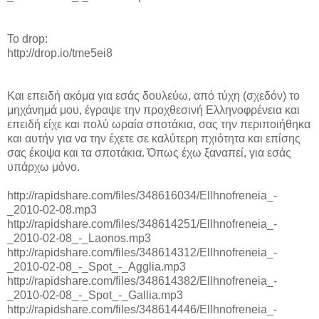
To drop:
http://drop.io/tme5ei8
Και επειδή ακόμα για εσάς δουλεύω, από τύχη (σχεδόν) το
μηχάνημά μου, έγραψε την προχθεσινή Ελληνοφρένεια και
επειδή είχε και πολύ ωραία σποτάκια, σας την περιποιήθηκα
και αυτήν για να την έχετε σε καλύτερη πχιότητα και επίσης
σας έκοψα και τα σποτάκια. Όπως έχω ξαναπεί, για εσάς
υπάρχω μόνο.
http://rapidshare.com/files/348616034/Ellhnofreneia_-
_2010-02-08.mp3
http://rapidshare.com/files/348614251/Ellhnofreneia_-
_2010-02-08_-_Laonos.mp3
http://rapidshare.com/files/348614312/Ellhnofreneia_-
_2010-02-08_-_Spot_-_Agglia.mp3
http://rapidshare.com/files/348614382/Ellhnofreneia_-
_2010-02-08_-_Spot_-_Gallia.mp3
http://rapidshare.com/files/348614446/Ellhnofreneia_-