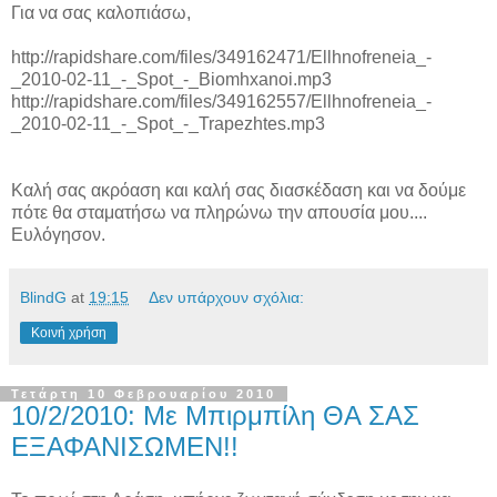
Για να σας καλοπιάσω,
http://rapidshare.com/files/349162471/Ellhnofreneia_-
_2010-02-11_-_Spot_-_Biomhxanoi.mp3
http://rapidshare.com/files/349162557/Ellhnofreneia_-
_2010-02-11_-_Spot_-_Trapezhtes.mp3
Καλή σας ακρόαση και καλή σας διασκέδαση και να δούμε
πότε θα σταματήσω να πληρώνω την απουσία μου....
Ευλόγησον.
BlindG
at
19:15
Δεν υπάρχουν σχόλια:
Κοινή χρήση
Τετάρτη 10 Φεβρουαρίου 2010
10/2/2010: Mε Μπιρμπίλη ΘΑ ΣΑΣ
ΕΞΑΦΑΝΙΣΩΜΕΝ!!