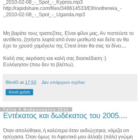
_2010-02-08_-_Spot_-_Kypros.mp3
http://rapidshare.com/files/348614533/Ellhnofreneia_-
_2010-02-08_-_Spot_-_Uganda.mp3
Μη βαράτε τους τραπεζίτες. Είναι φίλοι μας. Αν πιστεύετε το
αντίθετο, ζητήστε λεφτά από έναν μισθωτό και δείτε αν θα
έχει το χρυσό χαμόγελο της Crest όταν θα σας τα δίνει....
Καλή σας ακρόαση και καλή σας διασκέδαση :)
Ευλόγησον (που δεν το βλέπω).
BlindG
at
17:53
Δεν υπάρχουν σχόλια:
Κοινή χρήση
Τρίτη 9 Φεβρουαρίου 2010
Εντέκατος και δωδέκατος του 2005....
Όταν απολύθηκα, ή καλύτερα όταν εκδιώχτηκα, νόμιζα οτι
ησύχασα. Όταν όμως το Αφεντικό μου άλλαξε (πάλι) γνώμη