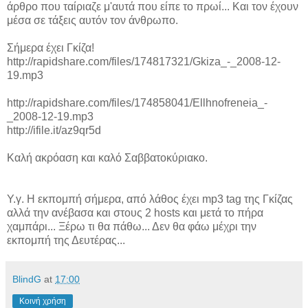
άρθρο που ταίριαζε μ'αυτά που είπε το πρωί... Και τον έχουν
μέσα σε τάξεις αυτόν τον άνθρωπο.
Σήμερα έχει Γκίζα!
http://rapidshare.com/files/174817321/Gkiza_-_2008-12-
19.mp3
http://rapidshare.com/files/174858041/Ellhnofreneia_-
_2008-12-19.mp3
http://ifile.it/az9qr5d
Καλή ακρόαση και καλό Σαββατοκύριακο.
Υ.γ. Η εκπομπή σήμερα, από λάθος έχει mp3 tag της Γκίζας
αλλά την ανέβασα και στους 2 hosts και μετά το πήρα
χαμπάρι... Ξέρω τι θα πάθω... Δεν θα φάω μέχρι την
εκπομπή της Δευτέρας...
BlindG
at
17:00
Κοινή χρήση