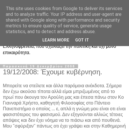
This site uses cookies from Google to deliver its services
Ραδιοφωνική
and to analyze traffic. Your IP address and user-agent are
shared with Google along with performance and security
Ελληνοφρένεια Unofficial
metrics to ensure quality of service, generate usage
statistics, and to detect and address abuse.
Η γνωστή ραδιοφωνική εκπομπή κατά κόσμον
LEARN MORE
GOT IT
Ελληνοφρένεια, που σχολιάζει την πολιτική και όχι μόνο
επικαιρότητα.
Παρασκευή 19 Δεκεμβρίου 2008
19/12/2008: Έχουμε κυβέρνηση.
Μπορείτε να στείλετε και άλλα παρόμοια ανέκδοτα. Σήμερα
δεν έχω ακούσει τίποτα αλλά είμαι μπριζωμένος από το
πρωί που άκουγα τον Αρούλη μας και έπεσα πάνω στον Κο
Γιανναρά Χρήστο, καθηγητή Φιλοσοφίας στο Πάντειο
Πανεπιστήμιο ο οποίος ... ε, απλά η γνώμη μου είναι οτι είναι
φασιστότερος του φασισμού. Δεν εξηγούνται αλλιώς τέτοιες
απόψεις και δεν έχει νόημα να το πιάσω και από πουθενά.
Μου "σφύριξαν" πάντως οτι έχει γράψει και στην Καθημερινή