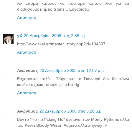
Αν μπορεί κάποιος να ποσταρει κάποιο λινκ για να
διαβάσουμε κ εμείς τι είπε... Eυχαριστώ
Απάντηση
yX
20 Δεκεμβρίου 2008 στις 2:35 π.μ.
http://www.skai.gr/master_story.php?id=104597
Απάντηση
Ανώνυμος
20 Δεκεμβρίου 2008 στις 12:07 μ.μ.
Ευχαριστώ πολύ... Τώρα για το Γιανναρά δεν θα κάνω
κανένα σχόλιο με κάλυψε ο blindg
Απάντηση
Ανώνυμος
20 Δεκεμβρίου 2008 στις 3:20 μ.μ.
Btw,το "Ho ho f*cking Ho" δεν είναι των Monty Pythons αλλά
του Kevin Bloody Wilson.Άσχετο αλλά anyway :P