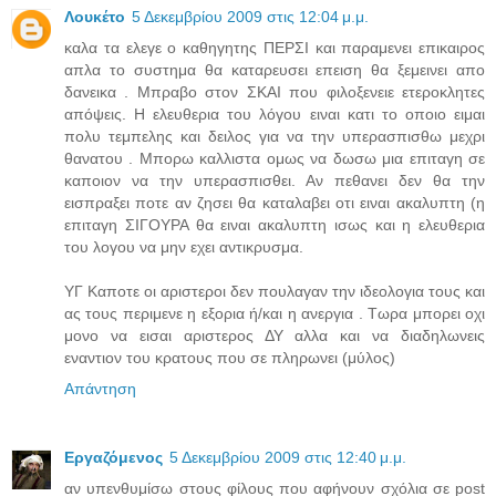
Λουκέτο
5 Δεκεμβρίου 2009 στις 12:04 μ.μ.
καλα τα ελεγε ο καθηγητης ΠΕΡΣΙ και παραμενει επικαιρος
απλα το συστημα θα καταρευσει επειση θα ξεμεινει απο
δανεικα . Μπραβο στον ΣΚΑΙ που φιλοξενειε ετεροκλητες
απόψεις. Η ελευθερια του λόγου ειναι κατι το οποιο ειμαι
πολυ τεμπελης και δειλος για να την υπερασπισθω μεχρι
θανατου . Μπορω καλλιστα ομως να δωσω μια επιταγη σε
καποιον να την υπερασπισθει. Αν πεθανει δεν θα την
εισπραξει ποτε αν ζησει θα καταλαβει οτι ειναι ακαλυπτη (η
επιταγη ΣΙΓΟΥΡΑ θα ειναι ακαλυπτη ισως και η ελευθερια
του λογου να μην εχει αντικρυσμα.
ΥΓ Καποτε οι αριστεροι δεν πουλαγαν την ιδεολογια τους και
ας τους περιμενε η εξορια ή/και η ανεργια . Τωρα μπορει οχι
μονο να εισαι αριστερος ΔΥ αλλα και να διαδηλωνεις
εναντιον του κρατους που σε πληρωνει (μύλος)
Απάντηση
Εργαζόμενος
5 Δεκεμβρίου 2009 στις 12:40 μ.μ.
αν υπενθυμίσω στους φίλους που αφήνουν σχόλια σε post