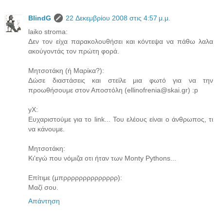
BlindG
22 Δεκεμβρίου 2008 στις 4:57 μ.μ.
laiko stroma:
Δεν τον είχα παρακολουθήσει και κόντεψα να πάθω λαλα
ακούγοντάς τον πρώτη φορά.
Μητσοτάκη (ή Μαρίκα?):
Δώσε διαστάσεις και στείλε μια φωτό για να την
προωθήσουμε στον Αποστόλη (ellinofrenia@skai.gr) :p
yX:
Ευχαριστούμε για το link... Του ελέους είναι ο άνθρωπος, τι
να κάνουμε.
Μητσοτάκη:
Κι'εγώ που νόμιζα οτι ήταν των Monty Pythons...
Επίτιμε (μπρρρρρρρρρρρρρρ):
Μαζί σου.
Απάντηση