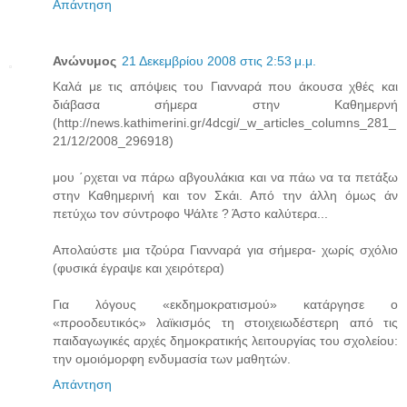
Απάντηση
Ανώνυμος
21 Δεκεμβρίου 2008 στις 2:53 μ.μ.
Καλά με τις απόψεις του Γιανναρά που άκουσα χθές και
διάβασα σήμερα στην Καθημερνή
(http://news.kathimerini.gr/4dcgi/_w_articles_columns_281_
21/12/2008_296918)
μου ΄ρχεται να πάρω αβγουλάκια και να πάω να τα πετάξω
στην Καθημερινή και τον Σκάι. Από την άλλη όμως άν
πετύχω τον σύντροφο Ψάλτε ? Άστο καλύτερα...
Απολαύστε μια τζούρα Γιανναρά για σήμερα- χωρίς σχόλιο
(φυσικά έγραψε και χειρότερα)
Για λόγους «εκδημοκρατισμού» κατάργησε ο
«προοδευτικός» λαϊκισμός τη στοιχειωδέστερη από τις
παιδαγωγικές αρχές δημοκρατικής λειτουργίας του σχολείου:
την ομοιόμορφη ενδυμασία των μαθητών.
Απάντηση